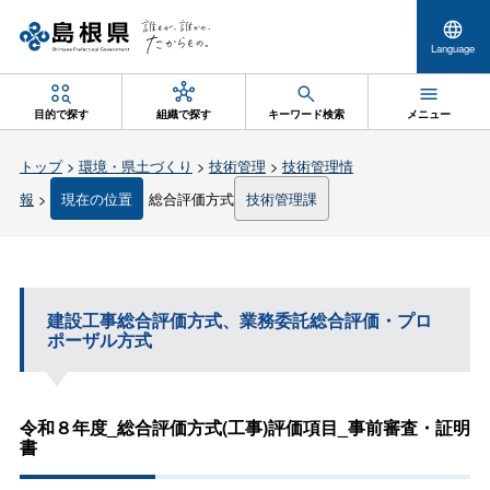
Language
目的で探す
組織で探す
キーワード検索
メニュー
トップ
>
環境・県土づくり
>
技術管理
>
技術管理情
報
>
現在の位置
総合評価方式
技術管理課
建設工事総合評価方式、業務委託総合評価・プロ
ポーザル方式
令和８年度_総合評価方式(工事)評価項目_事前審査・証明
書