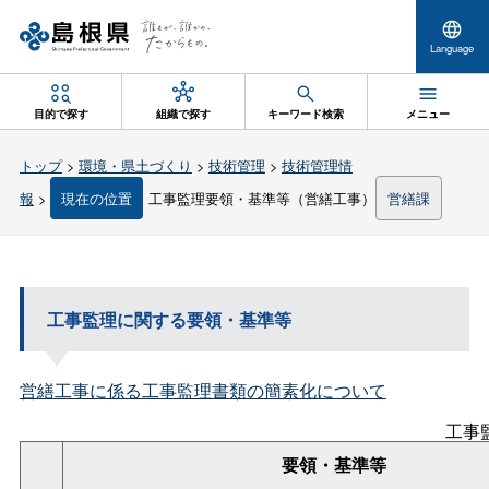
Language
目的で探す
組織で探す
キーワード検索
メニュー
トップ
>
環境・県土づくり
>
技術管理
>
技術管理情
報
>
現在の位置
工事監理要領・基準等（営繕工事）
営繕課
工事監理に関する要領・基準等
営繕工事に係る工事監理書類の簡素化について
工事
要領・基準等