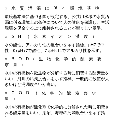
○水質汚濁に係る環境基準
環境基本法に基づき国が設定する、公共用水域の水質汚
濁に係る環境上の条件について人の健康を保護し、生活
環境を保全する上で維持されることが望ましい基準。
○pH（水素イオン濃度）
水の酸性、アルカリ性の度合いを示す指標。pH7で中
性、0<pH<7で酸性、7<pH<14でアルカリ性を示す。
○BOD(生物化学的酸素要
求量)
水中の有機物を微生物が分解する時に消費する酸素量を
いい、河川の汚濁度合いを示す指標。一般的に数値が大
きいほど汚濁度合いが高い。
○COD（化学的酸素要求
量）
水中の有機物が酸化剤で化学的に分解された時に消費さ
れる酸素量をいい、湖沼、海域の汚濁度合いを示す指