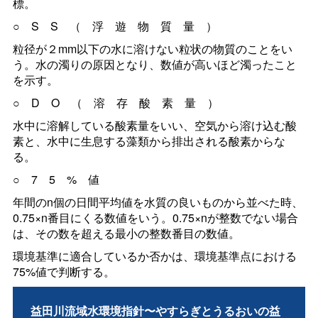
標。
○SS（浮遊物質量）
粒径が２mm以下の水に溶けない粒状の物質のことをい
う。水の濁りの原因となり、数値が高いほど濁ったこと
を示す。
○DO（溶存酸素量）
水中に溶解している酸素量をいい、空気から溶け込む酸
素と、水中に生息する藻類から排出される酸素からな
る。
○75%値
年間のn個の日間平均値を水質の良いものから並べた時、
0.75×n番目にくる数値をいう。0.75×nが整数でない場合
は、その数を超える最小の整数番目の数値。
環境基準に適合しているか否かは、環境基準点における
75%値で判断する。
益田川流域水環境指針〜やすらぎとうるおいの益