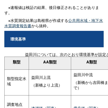
※速報値は検証の結果、後日修正されることがありま
す。
※水質測定結果は島根県が作成する
公共用水域・地下水
水質調査報告書
から抜粋。
環境基準
益田川については、次のとおり環境基準が設定
類型
AA類型
A類型
益田川中流
益田川上流
類型指定水
（新橋から吉田橋
域
（新橋より上流）
で）
調査地点