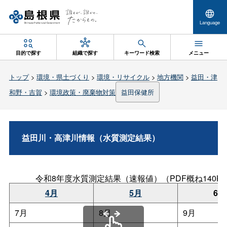
Language
目的で探す
組織で探す
キーワード検索
メニュー
トップ
>
環境・県土づくり
>
環境・リサイクル
>
地方機関
>
益田・津
和野・吉賀
>
環境政策・廃棄物対策
益田保健所
益田川・高津川情報（水質測定結果）
令和8年度水質測定結果（速報値）（PDF概ね140K
4月
5月
6月
7月
8月
9月