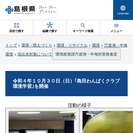
Language
目的で探す
組織で探す
キーワード検索
メニュー
トップ
>
環境・県土づくり
>
環境・リサイクル
>
環境
>
宍道湖・中海
環境
>
流出水対策について
環境政策課宍道湖・中海対策推進室
令和４年１０月３０日（日）｢島田わんぱくクラブ
環境学習｣を開催
活動の様子