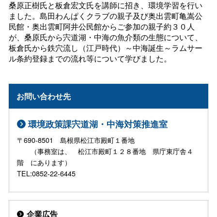
桑原正樹氏と板倉宏文氏を講師に招き、環境学習を行い
ました。島田わんぱくクラブの親子及び奥出雲町亀嵩公
民館・奥出雲町阿井公民館からご参加の親子約３０人
が、桑原氏から宍道湖・中海の魚介類の生態について、
板倉氏から鉄穴流し（江戸時代）～中海誕生～ラムサー
ル条約登録までの流れ等について学びました。
お問い合わせ先
環境政策課宍道湖・中海対策推進室
〒690-8501 島根県松江市殿町１番地
（事務室は、 松江市殿町１２８番地 県庁東庁舎４
階 にあります）
TEL:0852-22-6445
企業広告