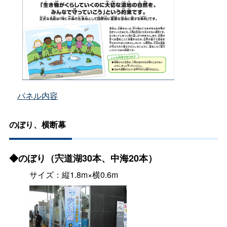
パネル内容
のぼり、横断幕
◆のぼり（宍道湖30本、中海20本）
サイズ：縦1.8m×横0.6
m