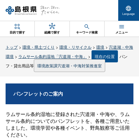
Language
目的で探す
組織で探す
キーワード検索
メニュー
トップ
>
環境・県土づくり
>
環境・リサイクル
>
環境
>
宍道湖・中海
環境
>
ラムサール条約湿地「宍道湖・中海」
>
現在の位置
パン
フ・貸出用品等
環境政策課宍道湖・中海対策推進室
パンフレットのご案内
ラムサール条約湿地に登録された宍道湖・中海や、ラム
サール条約についてのパンフレットを、各種ご用意いた
しました。環境学習や各種イベント、野鳥観察等ご活用
ください。