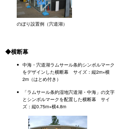
のぼり設置例（宍道湖）
◆横断幕
中海・宍道湖ラムサール条約シンボルマーク
をデザインした横断
幕
サイズ：縦2m×横
2m（はとめ付き）
「ラムサール条約湿地宍道湖・中海」の文字
とシンボルマークを配置した横断
幕
サイ
ズ：縦0.75m×横4.8m