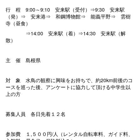
行程
9:00～9:1
0
安来駅（受付）⇒9:3
0
安来駅
（発）
⇒
安来港
⇒
和鋼博物館
⇒
能義平野
⇒
雲樹
寺（昼食）
⇒14:0
0
安来駅（着）⇒14:3
0
安来駅（解
散）
主催
島根県
対象
水鳥の観察に興味をお持ちで、約20km前後のコ
ースを巡った後、アンケートに協力して頂ける中学生以
上の方
募集人
員
各日先着１２名
参加
費
１,５００円/人（レンタル自転車料、ガイド料、