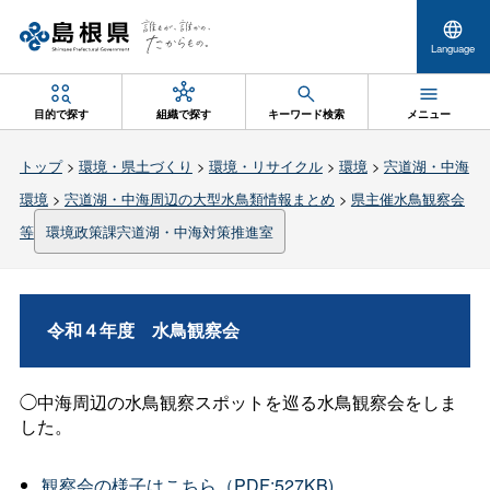
Language
目的で探す
組織で探す
キーワード検索
メニュー
トップ
>
環境・県土づくり
>
環境・リサイクル
>
環境
>
宍道湖・中海
環境
>
宍道湖・中海周辺の大型水鳥類情報まとめ
>
県主催水鳥観察会
等
環境政策課宍道湖・中海対策推進室
令和４年
度
水鳥観察会
◯中海周辺の水鳥観察スポットを巡る水鳥観察会をしま
した。
観察会の様子はこちら（PDF:527KB)