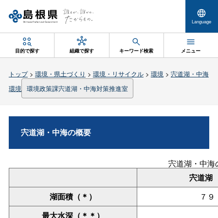
Language
目的で探す
組織で探す
キーワード検索
メニュー
トップ
>
環境・県土づくり
>
環境・リサイクル
>
環境
>
宍道湖・中海
環境
環境政策課宍道湖・中海対策推進室
宍道湖・中海の概要
宍道湖・中海
宍道湖
湖面積（＊）
７９
最大水深（＊＊）