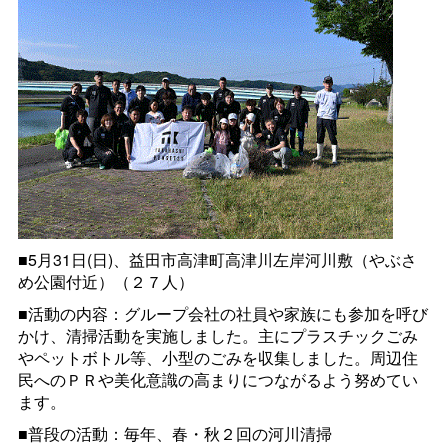
■5月31日(日)、益田市高津町高津川左岸河川敷（やぶさ
め公園付近）（２７人）
■活動の内容：グループ会社の社員や家族にも参加を呼び
かけ、清掃活動を実施しました。主にプラスチックごみ
やペットボトル等、小型のごみを収集しました。周辺住
民へのＰＲや美化意識の高まりにつながるよう努めてい
ます。
■普段の活動：毎年、春・秋２回の河川清掃