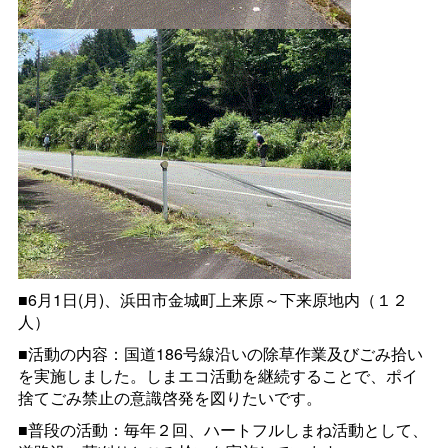
■6月1日(月)、浜田市金城町上来原～下来原地内（１２
人）
■活動の内容：国道186号線沿いの除草作業及びごみ拾い
を実施しました。しまエコ活動を継続することで、ポイ
捨てごみ禁止の意識啓発を図りたいです。
■普段の活動：毎年２回、ハートフルしまね活動として、