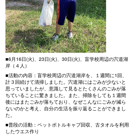
■6月16日(火)、23日(火)、30日(火)、盲学校周辺の宍道湖
岸（４人）
■活動の内容：盲学校周辺の宍道湖岸を、１週間に1回、
計３回続けて清掃しました。宍道湖にはごみが少ないと
思っていましたが、意識して見るとたくさんのごみが落
ちていることに驚きました。また、掃除をしても１週間
後にはまたごみが落ちており、なぜこんなにごみが減ら
ないのかと考え、自分の生活を振り返ることができまし
た。
■普段の活動：ペットボトルキャプ回収、古タオルを利用
したウエス作り