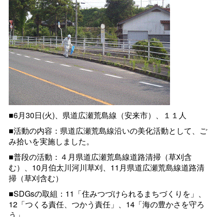
■6月30日(火)、県道広瀬荒島線（安来市）、１１人
■活動の内容：県道広瀬荒島線沿いの美化活動として、ご
み拾いを実施しました。
■普段の活動：４月県道広瀬荒島線道路清掃（草刈含
む）、10月伯太川河川草刈、11月県道広瀬荒島線道路清
掃（草刈含む）
■SDGsの取組：11「住みつづけられるまちづくりを」、
12「つくる責任、つかう責任」、14「海の豊かさを守ろ
う」