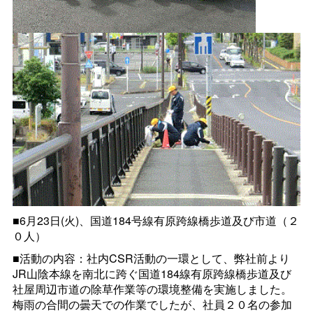
■6月23日(火)、国道184号線有原跨線橋歩道及び市道（２
０人）
■活動の内容：社内CSR活動の一環として、弊社前より
JR山陰本線を南北に跨ぐ国道184線有原跨線橋歩道及び
社屋周辺市道の除草作業等の環境整備を実施しました。
梅雨の合間の曇天での作業でしたが、社員２０名の参加