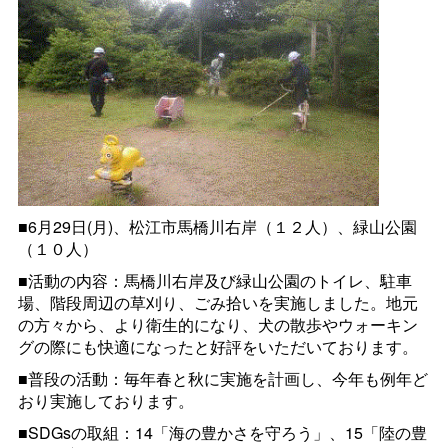
■6月29日(月)、松江市馬橋川右岸（１２人）、緑山公園
（１０人）
■活動の内容：馬橋川右岸及び緑山公園のトイレ、駐車
場、階段周辺の草刈り、ごみ拾いを実施しました。地元
の方々から、より衛生的になり、犬の散歩やウォーキン
グの際にも快適になったと好評をいただいております。
■普段の活動：毎年春と秋に実施を計画し、今年も例年ど
おり実施しております。
■SDGsの取組：14「海の豊かさを守ろう」、15「陸の豊