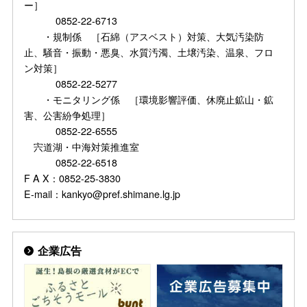
ー］
0852-22-6713
・規制係 ［石綿（アスベスト）対策、大気汚染防
止、騒音・振動・悪臭、水質汚濁、土壌汚染、温泉、フロ
ン対策］
0852-22-5277
・モニタリング係 ［環境影響評価、休廃止鉱山・鉱
害、公害紛争処理］
0852-22-6555
宍道湖・中海対策推進室
0852-22-6518
F A X：0852-25-3830
E-mail：kankyo@pref.shimane.lg.jp
企業広告