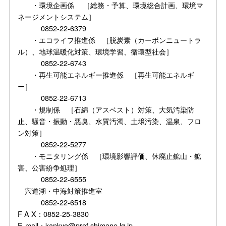
・環境企画係 ［総務・予算、環境総合計画、環境マ
ネージメントシステム］
0852-22-6379
・エコライフ推進係 ［脱炭素（カーボンニュートラ
ル）、地球温暖化対策、環境学習、循環型社会］
0852-22-6743
・再生可能エネルギー推進係 ［再生可能エネルギ
ー］
0852-22-6713
・規制係 ［石綿（アスベスト）対策、大気汚染防
止、騒音・振動・悪臭、水質汚濁、土壌汚染、温泉、フロ
ン対策］
0852-22-5277
・モニタリング係 ［環境影響評価、休廃止鉱山・鉱
害、公害紛争処理］
0852-22-6555
宍道湖・中海対策推進室
0852-22-6518
F A X：0852-25-3830
E-mail：kankyo@pref.shimane.lg.jp