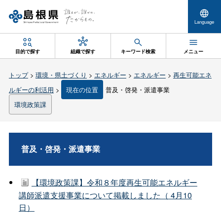
Language
目的で探す
組織で探す
キーワード検索
メニュー
トップ
>
環境・県土づくり
>
エネルギー
>
エネルギー
>
再生可能エネ
ルギーの利活用
>
現在の位置
普及・啓発・派遣事業
環境政策課
普及・啓発・派遣事業
【環境政策課】令和８年度再生可能エネルギー
講師派遣支援事業について掲載しました（ 4月10
日）