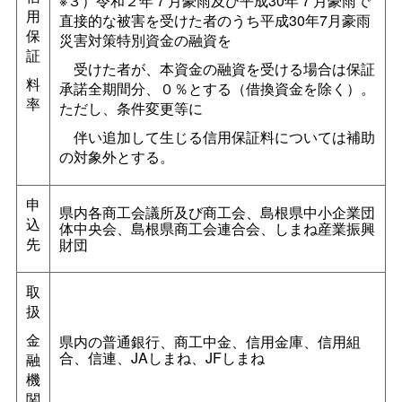
※３）令和２年７月豪雨及び平成30年７月豪雨で
用
直接的な被害を受けた者のうち平成30年7月豪雨
保
災害対策特別資金の融資を
証
受けた者が、本資金の融資を受ける場合は保証
料
承諾全期間分、０％とする（借換資金を除く）。
率
ただし、条件変更等に
伴い追加して生じる信用保証料については補助
の対象外とする。
申
県内各商工会議所及び商工会、島根県中小企業団
込
体中央会、島根県商工会連合会、しまね産業振興
先
財団
取
扱
金
県内の普通銀行、商工中金、信用金庫、信用組
合、信連、JAしまね、JFしまね
融
機
関