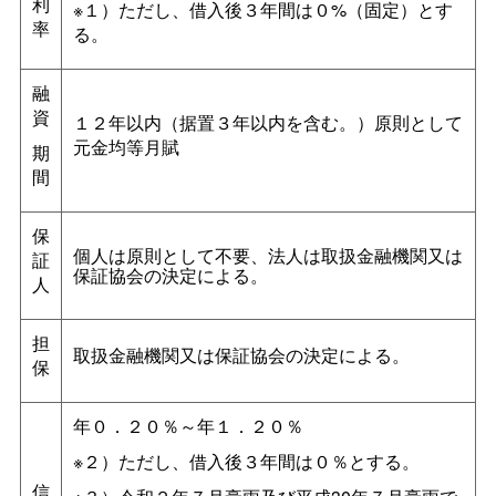
利
※１）ただし、借入後３年間は０%（固定）とす
率
る。
融
資
１２年以内（据置３年以内を含む。）原則として
元金均等月賦
期
間
保
個人は原則として不要、法人は取扱金融機関又は
証
保証協会の決定による。
人
担
取扱金融機関又は保証協会の決定による。
保
年０．２０％～年１．２０％
※２）ただし、借入後３年間は０％とする。
信