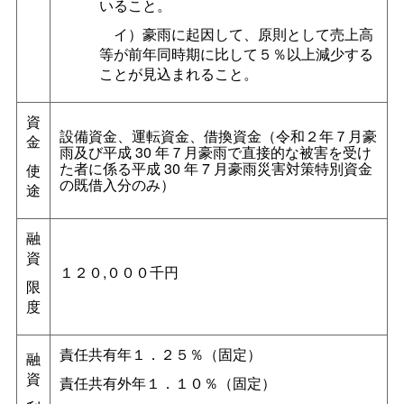
いること。
イ）豪雨に起因して、原則として売上高
等が前年同時期に比して５％以上減少する
ことが見込まれること。
資
設備資金、運転資金、借換資金（令和２年７月豪
金
雨及び平成
30
年７月豪雨で直接的な被害を受け
た者に係る平成
30
年
7
月豪雨災害対策特別資金
使
の既借入分のみ）
途
融
資
１２０,０００千円
限
度
責任共有年１．２５％（固定）
融
資
責任共有外年１．１０％（固定）