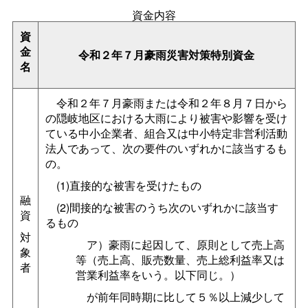
資金内容
資
金
令和２年７月豪雨災害対策特別資金
名
令和２年７月豪雨または令和２年８月７日から
の隠岐地区における大雨により被害や影響を受け
ている中小企業者、組合又は中小特定非営利活動
法人であって、次の要件のいずれかに該当するも
の。
(1)直接的な被害を受けたもの
融
(2)間接的な被害のうち次のいずれかに該当す
資
るもの
対
ア）豪雨に起因して、原則として売上高
象
等（売上高、販売数量、売上総利益率又は
者
営業利益率をいう。以下同じ。）
が前年同時期に比して５％以上減少して