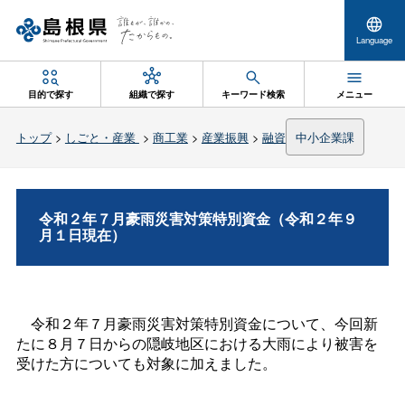
Language
目的で探す
組織で探す
キーワード検索
メニュー
トップ
>
しごと・産業
>
商工業
>
産業振興
>
融資
中小企業課
令和２年７月豪雨災害対策特別資金（令和２年９
月１日現在）
令和２年７月豪雨災害対策特別資金について、今回新
たに８月７日からの隠岐地区における大雨により被害を
受けた方についても対象に加えました。