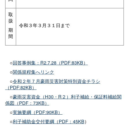
取
扱
令和３年３月３１日まで
期
間
○
回答事例集：R2.7.28（PDF:83KB）
○
関係規程集へリンク
○
令和２年７月豪雨災害対策特別資金チラシ
（PDF:82KB）
○
豪雨災害資金（H30・R２）利子補給・保証料補給関
係図（PDF：73KB）
○
実施要綱（PDF:90KB）
○
利子補助金交付要綱（PDF：45KB
）