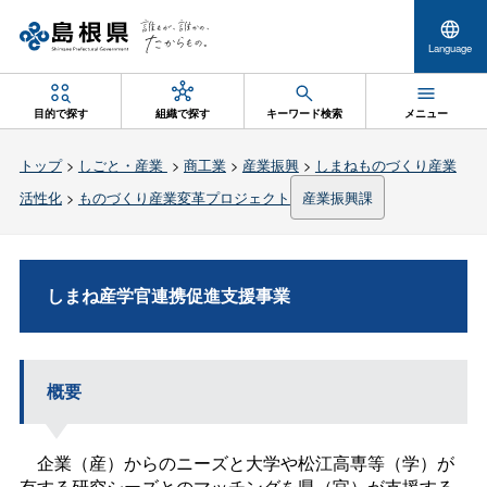
Language
目的で探す
組織で探す
キーワード検索
メニュー
トップ
>
しごと・産業
>
商工業
>
産業振興
>
しまねものづくり産業
活性化
>
ものづくり産業変革プロジェクト
産業振興課
しまね産学官連携促進支援事業
概要
企業（産）からのニーズと大学や松江高専等（学）が
有する研究シーズとのマッチングを県（官）が支援する