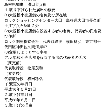
島根県知
事
溝口善兵衛
１.取り下げられた届出の概要
(1)大規模小売店舗の名称及び所在地
ロックショッピングセンター大
田
島根県大田市長久町
土江字八石646-２外
(2)大規模小売店舗を設置する者の名称、代表者の氏名及
び住所
ロック開発株式会
社
代表取締
役
横田稔
弘
東京都千
代田区神田佐久間河岸67
(3)変更しようとする事項
ア.大規模小売店舗を設置する者の代表者の氏名
（変更前）
代表取締
役
松尾茂和
（変更後）
代表取締
役
横田稔弘
イ.変更の年月日
平成16年５月21日
２.取下げ年月日
平成28年６月１日
３.取下げの理由