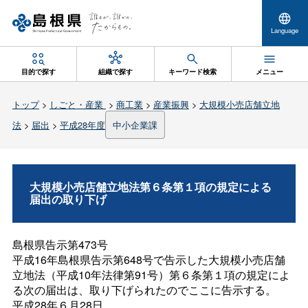
Language
目的で探す
組織で探す
キーワード検索
メニュー
トップ
>
しごと・産業
>
商工業
>
産業振興
>
大規模小売店舗立地
法
>
届出
>
平成28年度
中小企業課
大規模小売店舗立地法第６条第１項の規定による
届出の取り下げ
島根県告示第473号
平成16年島根県告示第648号で告示した大規模小売店舗
立地法（平成10年法律第91号）第６条第１項の規定によ
る次の届出は、取り下げられたのでここに告示する。
平成28年６月28日