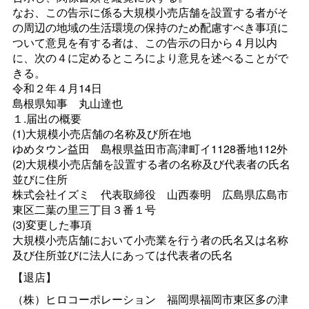
なお、この告示に係る大規模小売店舗を設置する者がそ
の周辺の地域の生活環境の保持のため配慮すべき事項に
ついて意見を有する者は、この告示の日から４月以内
に、次の４に定めるところにより意見を述べることがで
きる。
令和２年４月14日
島根県知
事
丸山達也
１.届出の概要
(1)大規模小売店舗の名称及び所在地
ゆめタウン益
田
島根県益田市高津町イ1128番地112外
(2)大規模小売店舗を設置する者の名称及び代表者の氏名
並びに住所
株式会社イズ
ミ
代表取締
役
山西泰
明
広島県広島市
東区二葉の里三丁目３番１号
(3)変更した事項
大規模小売店舗において小売業を行う者の氏名又は名称
及び住所並びに法人にあっては代表者の氏名
【退店】
（株）ヒロコーポレーショ
ン
福岡県福岡市東区多の津