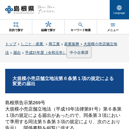
Language
目的で探す
組織で探す
キーワード検索
メニュー
トップ
>
しごと・産業
>
商工業
>
産業振興
>
大規模小売店舗立地
法
>
届出
>
平成31年度（令和元年）
中小企業課
大規模小売店舗立地法第６条第１項の規定による
変更の届出
島根県告示第269号
大規模小売店舗立地法（平成10年法律第91号）第６条第
１項の規定による届出があったので、同条第３項におい
て準用する同法第５条第３項の規定により、次のとおり
告示し、関係書類を縦覧に供する。