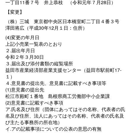
一丁目11番７
号
井上恭
枝
（令和元年７月28日）
【変更】
（株）三
城
東京都中央区日本橋室町二丁目４番３
号
澤田将広（平成30年12月１日：住所）
(4)変更の年月日
上記小売業一覧表のとおり
２.届出年月日
令和２年３月30日
３.届出及び添付書類の縦覧場所
益田市産業経済部産業支援センター（益田市駅前町17‐
１）
４.意見書の提出先、意見書に記載すべき事項等
(1)意見書の提出先
松江市殿町１番
地
島根県商工労働部中小企業課
(2)意見書に記載すべき事項
ア.氏名及び住所（団体にあってはその名称、代表者の氏
名及び住所、法人にあってはその名称、代表者の氏名及
び主たる事務所の所在地）
イ.アの記載事項についての公表の意思の有無