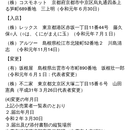
（株）コスモネッ
ト
京都府京都市中京区烏丸通四条上
る笋町689番
地
三上明（令和元年６月30日）
【入店】
（株）レック
ス
東京都港区赤坂一丁目11番44
号
藤久
保○人（○は、くにがまえに玉）（令和元年７月１日）
（株）アルツ
ー
島根県松江市北陵町52番地
２
川島清
志
（令和元年11月14日）
【変更】
（有）坂根
屋
島根県出雲市今市町890番
地
坂根壮一郎
（令和元年６月１日：代表者変更）
（株）不二
家
東京都文京区大塚二丁目15番６
号
山田
憲典（平成31年３月26日代表者変更）
(4)変更の年月日
上記小売業者一覧表のとおり
２.届出年月日
令和２年３月30日
３.届出及び添付書類の縦覧場所