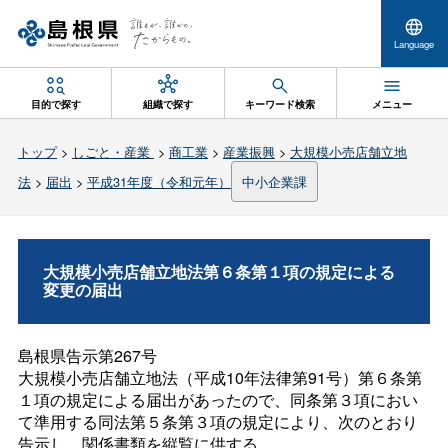
Language
目的で探す
組織で探す
キーワード検索
メニュー
トップ
>
しごと・産業
>
商工業
>
産業振興
>
大規模小売店舗立地
法
>
届出
>
平成31年度（令和元年）
中小企業課
大規模小売店舗立地法第６条第１項の規定による
変更の届出
島根県告示第267号
大規模小売店舗立地法（平成10年法律第91号）第６条第
１項の規定による届出があったので、同条第３項におい
て準用する同法第５条第３項の規定により、次のとおり
告示し、関係書類を縦覧に供する。