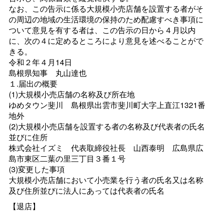
なお、この告示に係る大規模小売店舗を設置する者がそ
の周辺の地域の生活環境の保持のため配慮すべき事項に
ついて意見を有する者は、この告示の日から４月以内
に、次の４に定めるところにより意見を述べることがで
きる。
令和２年４月14日
島根県知
事
丸山達也
１.届出の概要
(1)大規模小売店舗の名称及び所在地
ゆめタウン斐
川
島根県出雲市斐川町大字上直江1321番
地外
(2)大規模小売店舗を設置する者の名称及び代表者の氏名
並びに住所
株式会社イズ
ミ
代表取締役社
長
山西泰
明
広島県広
島市東区二葉の里三丁目３番１号
(3)変更した事項
大規模小売店舗において小売業を行う者の氏名又は名称
及び住所並びに法人にあっては代表者の氏名
【退店】