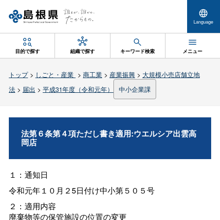
Language
目的で探す
組織で探す
キーワード検索
メニュー
トップ
>
しごと・産業
>
商工業
>
産業振興
>
大規模小売店舗立地
法
>
届出
>
平成31年度（令和元年）
中小企業課
法第６条第４項ただし書き適用:ウエルシア出雲高
岡店
１：通知日
令和元年１０月２5日付け中小第５０５号
２：適用内容
廃棄物等の保管施設の位置の変更