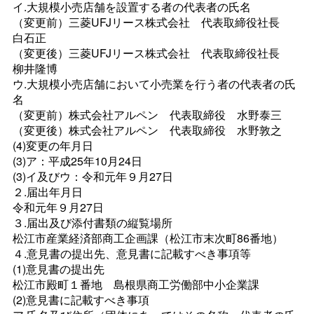
イ.大規模小売店舗を設置する者の代表者の氏名
（変更前）三菱UFJリース株式会
社
代表取締役社
長
白石正
（変更後）三菱UFJリース株式会
社
代表取締役社
長
柳井隆博
ウ.大規模小売店舗において小売業を行う者の代表者の氏
名
（変更前）株式会社アルペ
ン
代表取締
役
水野泰三
（変更後）株式会社アルペ
ン
代表取締
役
水野敦之
(4)変更の年月日
(3)ア：平成25年10月24日
(3)イ及びウ：令和元年９月27日
２.届出年月日
令和元年９月27日
３.届出及び添付書類の縦覧場所
松江市産業経済部商工企画課（松江市末次町86番地）
４.意見書の提出先、意見書に記載すべき事項等
(1)意見書の提出先
松江市殿町１番
地
島根県商工労働部中小企業課
(2)意見書に記載すべき事項