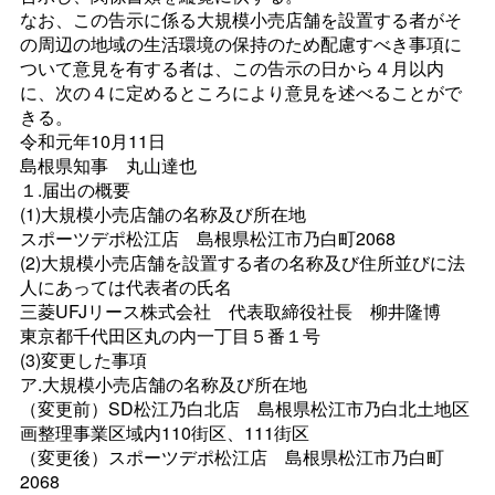
なお、この告示に係る大規模小売店舗を設置する者がそ
の周辺の地域の生活環境の保持のため配慮すべき事項に
ついて意見を有する者は、この告示の日から４月以内
に、次の４に定めるところにより意見を述べることがで
きる。
令和元年10月11日
島根県知
事
丸山達也
１.届出の概要
(1)大規模小売店舗の名称及び所在地
スポーツデポ松江
店
島根県松江市乃白町2068
(2)大規模小売店舗を設置する者の名称及び住所並びに法
人にあっては代表者の氏名
三菱UFJリース株式会
社
代表取締役社
長
柳井隆
博
東京都千代田区丸の内一丁目５番１号
(3)変更した事項
ア.大規模小売店舗の名称及び所在地
（変更前）SD松江乃白北
店
島根県松江市乃白北土地区
画整理事業区域内110街区、111街区
（変更後）スポーツデポ松江
店
島根県松江市乃白町
2068