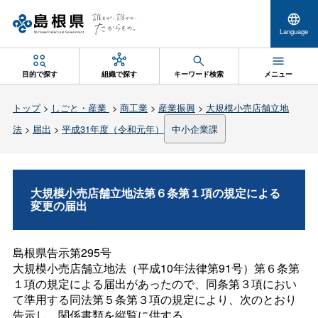
Language
目的で探す
組織で探す
キーワード検索
メニュー
トップ
>
しごと・産業
>
商工業
>
産業振興
>
大規模小売店舗立地
法
>
届出
>
平成31年度（令和元年）
中小企業課
大規模小売店舗立地法第６条第１項の規定による
変更の届出
島根県告示第295号
大規模小売店舗立地法（平成10年法律第91号）第６条第
１項の規定による届出があったので、同条第３項におい
て準用する同法第５条第３項の規定により、次のとおり
告示し、関係書類を縦覧に供する。