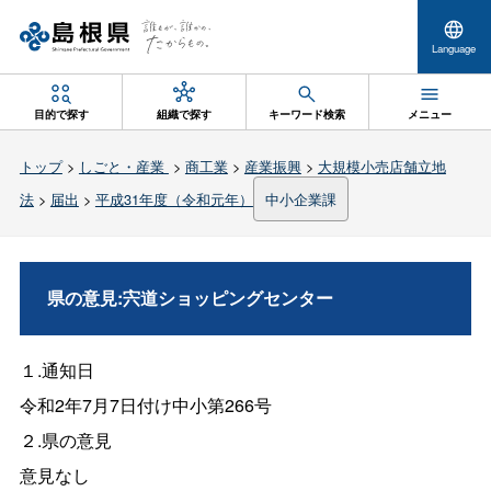
Language
目的で探す
組織で探す
キーワード検索
メニュー
トップ
>
しごと・産業
>
商工業
>
産業振興
>
大規模小売店舗立地
法
>
届出
>
平成31年度（令和元年）
中小企業課
県の意見:宍道ショッピングセンター
１.通知日
令和2年7月7日付け中小第266号
２.県の意見
意見なし