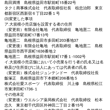
島田満
博
島根県益田市駅前町15番22号
タクミ商事株式会
社
代表取締役社
長
椋忠治
郎
東京
都新宿区西新宿６丁目22番１号
(3)変更した事項
ア.大規模小売店舗を設置する者の住所
（変更前）有限会社亀
地
代表取締
役
亀地憲
二
島根
県益田市駅前町17番13号
亀地憲
二
島根県益田市多田町203番地37
（変更後）有限会社亀
地
代表取締
役
亀地憲
二
島根
県益田市西平原町1636番地２
亀地憲
二
島根県益田市駅前町17番１-1002号
イ.大規模小売店舗において小売業を行う者の氏名又は名
称及び住所並びに法人にあっては代表者の氏名
（変更前）株式会社ジュンテンド
ー
代表取締役社
長
飯塚
正
島根県益田市下本郷町206番地５
株式会社愛スポー
ツ
代表取締
役
川上
修
島根県松江
市東津田町1736‐１
その他未定
（変更後）ウエルシア薬局株式会
社
代表取締
役
松本
忠
久
東京都千代田区外神田二丁目２番15号