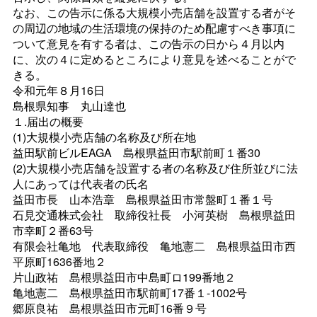
なお、この告示に係る大規模小売店舗を設置する者がそ
の周辺の地域の生活環境の保持のため配慮すべき事項に
ついて意見を有する者は、この告示の日から４月以内
に、次の４に定めるところにより意見を述べることがで
きる。
令和元年８月16日
島根県知
事
丸山達也
１.届出の概要
(1)大規模小売店舗の名称及び所在地
益田駅前ビルEAG
A
島根県益田市駅前町１番30
(2)大規模小売店舗を設置する者の名称及び住所並びに法
人にあっては代表者の氏名
益田市
長
山本浩
章
島根県益田市常盤町１番１号
石見交通株式会
社
取締役社
長
小河英
樹
島根県益田
市幸町２番63号
有限会社亀
地
代表取締
役
亀地憲
二
島根県益田市西
平原町1636番地２
片山政
祐
島根県益田市中島町ロ199番地２
亀地憲
二
島根県益田市駅前町17番１-1002号
郷原良
祐
島根県益田市元町16番９号