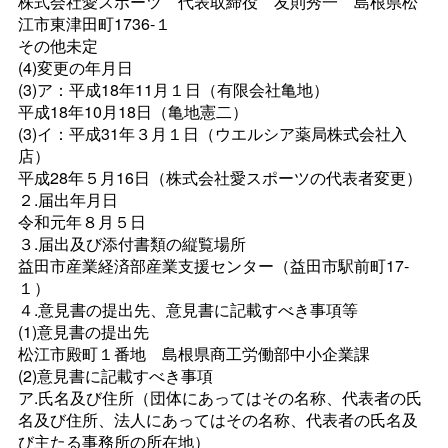
株式会社愛スポー
ツ
代表取締
役
友則秀
一
島根県松
江市東津田町1736‐１
その他未定
(4)変更の年月日
(3)ア：平成18年11月１日（有限会社亀地）
平成18年10月18日（亀地憲二）
(3)イ：平成31年３月１日（ウエルシア薬局株式会社入
店）
平成28年５月16日（株式会社愛スポーツの代表者変更）
２.届出年月日
令和元年８月５日
３.届出及び添付書類の縦覧場所
益田市産業経済部産業支援センター（益田市駅前町17‐
１）
４.意見書の提出先、意見書に記載すべき事項等
(1)意見書の提出先
松江市殿町１番
地
島根県商工労働部中小企業課
(2)意見書に記載すべき事項
ア.氏名及び住所（団体にあってはその名称、代表者の氏
名及び住所、法人にあってはその名称、代表者の氏名及
び主たる事務所の所在地）