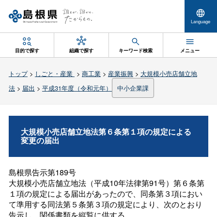
Language
目的で探す
組織で探す
キーワード検索
メニュー
トップ
>
しごと・産業
>
商工業
>
産業振興
>
大規模小売店舗立地
法
>
届出
>
平成31年度（令和元年）
中小企業課
大規模小売店舗立地法第６条第１項の規定による
変更の届出
島根県告示第189号
大規模小売店舗立地法（平成10年法律第91号）第６条第
１項の規定による届出があったので、同条第３項におい
て準用する同法第５条第３項の規定により、次のとおり
告示し、関係書類を縦覧に供する。