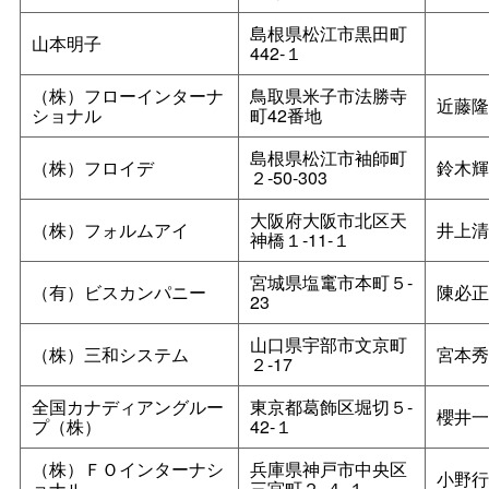
島根県松江市黒田町
山本明子
442‐１
（株）フローインターナ
鳥取県米子市法勝寺
近藤隆
ショナル
町42番地
島根県松江市袖師町
（株）フロイデ
鈴木輝
２‐50‐303
大阪府大阪市北区天
（株）フォルムアイ
井上清
神橋１‐11‐１
宮城県塩竃市本町５‐
（有）ビスカンパニー
陳必正
23
山口県宇部市文京町
（株）三和システム
宮本秀
２‐17
全国カナディアングルー
東京都葛飾区堀切５‐
櫻井一
プ（株）
42‐１
（株）ＦＯインターナシ
兵庫県神戸市中央区
小野行
ョナル
三宮町２‐４‐１