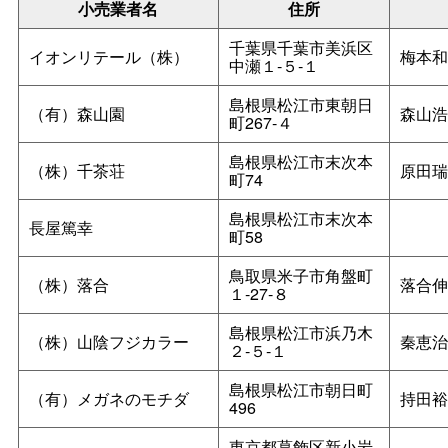
小売業者名
住所
千葉県千葉市美浜区
イオンリテール（株）
梅本和
中瀬１‐５‐１
島根県松江市東朝日
（有）森山園
森山浩
町267‐４
島根県松江市末次本
（株）千茶荘
原田瑞
町74
島根県松江市末次本
長屋篤幸
町58
鳥取県米子市角盤町
（株）落合
落合伸
１‐27‐８
島根県松江市浜乃木
（株）山陰フジカラー
秦恵治
２‐５‐１
島根県松江市朝日町
（有）メガネのモチダ
持田裕
496
東京都葛飾区新小岩