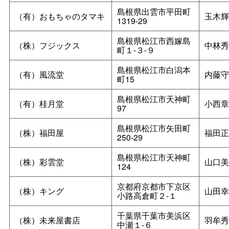
島根県出雲市平田町
（有）おもちゃのタマキ
玉木輝
1319-29
島根県松江市西嫁島
（株）フジックス
中林秀
町１‐３‐９
島根県松江市白潟本
（有）風流堂
内藤守
町15
島根県松江市天神町
（有）桂月堂
小西章
97
島根県松江市矢田町
（株）福田屋
福田正
250‐29
島根県松江市天神町
（株）彩雲堂
山口美
124
京都府京都市下京区
（株）キング
山田幸
小路高倉町２‐１
千葉県千葉市美浜区
（株）未来屋書店
羽牟秀
中瀬１‐６