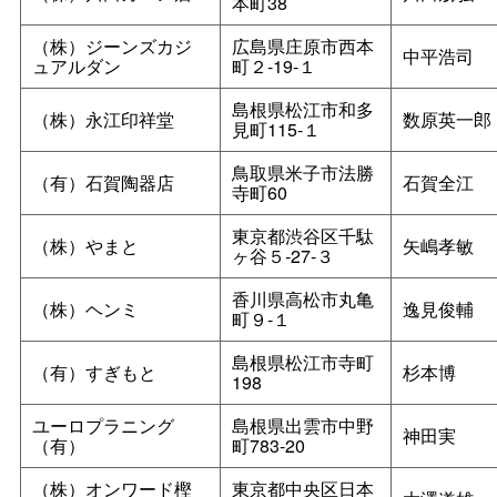
本町38
（株）ジーンズカジ
広島県庄原市西本
中平浩司
ュアルダン
町２‐19‐１
島根県松江市和多
（株）永江印祥堂
数原英一郎
見町115‐１
鳥取県米子市法勝
（有）石賀陶器店
石賀全江
寺町60
東京都渋谷区千駄
（株）やまと
矢嶋孝敏
ヶ谷５‐27‐３
香川県高松市丸亀
（株）ヘンミ
逸見俊輔
町９‐１
島根県松江市寺町
（有）すぎもと
杉本博
198
ユーロプラニング
島根県出雲市中野
神田実
（有）
町783‐20
（株）オンワード樫
東京都中央区日本