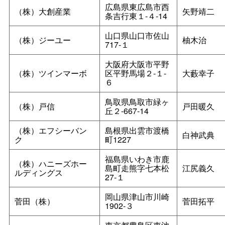
広島県東広島市西
（株）大創産業
矢野靖二
条吉行東１‐４‐14
山口県山口市佐山
（株）ジーユー
柚木治
717‐１
大阪府大阪市平野
（株）ツインマーボ
区平野馬場２‐１‐
大藪幸子
６
鳥取県鳥取市緑ヶ
（株）戸信
戸田暖久
丘２‐667‐14
（株）エフシーバン
島根県出雲市渡橋
白神武典
ク
町1227
福島県いわき市鹿
（株）ハニーズホー
島町走熊字七本松
江尻義久
ルディングス
27‐１
岡山県津山市川崎
菅田（株）
菅田拓平
1902‐３