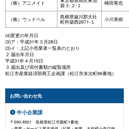
東京都豊島区東池
（株）アニメイト
崎田竜也
袋３‐２‐１
島根県簸川郡大社
（株）ウッドベル
小川美樹
町杵築西2671‐１
(4)変更の年月日
(3)ア：平成31年３月28日
(3)イ：上記小売業者一覧表のとおり
２.届出年月日
平成31年４月15日
３.届出及び添付書類の縦覧場所
松江市産業経済部商工企画課（松江市末次町86番地）
お問い合わせ先
中小企業課
〒690-8501 島根県松江市殿町1番地
・商業・サービス業支援係（起業・創業、大規模小売店舗