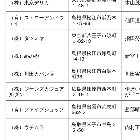
（株）東京デリカ
木山茂
１‐48‐１
（有）ストローアンドウ
島根県松江市浜乃木
仙田道
ェイ
１‐５‐88
東京都八王子市暁町
（株）タツミヤ
指田努
１‐32‐13
島根県松江市嫁島町
（株）めのや
新宮正
14‐13
島根県松江市白潟本
（株）川田カバン店
川田実
町38
（株）ジーンズカジュア
広島県庄原市西本町
伊達〇
ルダン
２‐19‐１
が「ニ
島根県出雲市武志町
（有）ファイブショップ
勝部晴
562‐２
鳥取県米子市中島２‐
（株）ウチムラ
内村正
２‐50