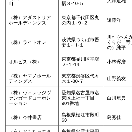
大澤道雄
山
橋３‐10‐５
（株）アダストリア
東京都千代田区丸
遠藤洋一
ホールディングス
の内１‐９‐２
川○（へん
茨城県つくば市吾
（株）ライトオン
くりが「竒
妻１‐11‐１
の）純平
東京都品川区平塚
オルビス（株）
小林琢磨
２‐１‐14
（株）ヤマノホール
東京都渋谷区代々
山野義友
ディングス
木１‐30‐７
（株）ヴィレッジヴ
愛知県名古屋市名
ァンガードコーポレ
東区上社一丁目
白川篤典
ーション
901番地
島根県松江市殿町
（株）今井書店
島秀佳
63
（有）おもちゃのタ
島根県出雲市平田