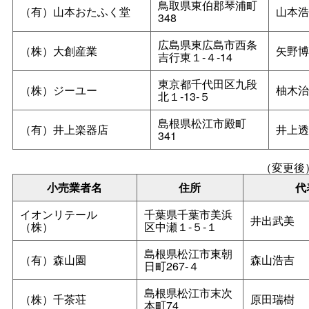
鳥取県東伯郡琴浦町
（有）山本おたふく堂
山本浩
348
広島県東広島市西条
（株）大創産業
矢野博
吉行東１‐４‐14
東京都千代田区九段
（株）ジーユー
柚木治
北１‐13‐５
島根県松江市殿町
（有）井上楽器店
井上透
341
（変更後
小売業者名
住所
代
イオンリテール
千葉県千葉市美浜
井出武美
（株）
区中瀬１‐５‐１
島根県松江市東朝
（有）森山園
森山浩吉
日町267‐４
島根県松江市末次
（株）千茶荘
原田瑞樹
本町74