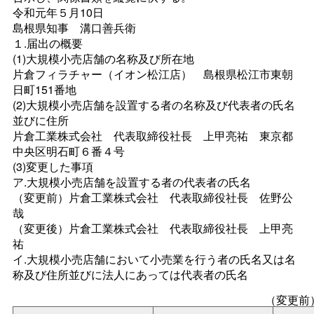
令和元年５月10日
島根県知
事
溝口善兵衛
１.届出の概要
(1)大規模小売店舗の名称及び所在地
片倉フィラチャー（イオン松江店
）
島根県松江市東朝
日町151番地
(2)大規模小売店舗を設置する者の名称及び代表者の氏名
並びに住所
片倉工業株式会
社
代表取締役社
長
上甲亮
祐
東京都
中央区明石町６番４号
(3)変更した事項
ア.大規模小売店舗を設置する者の代表者の氏名
（変更前）片倉工業株式会
社
代表取締役社
長
佐野公
哉
（変更後）片倉工業株式会
社
代表取締役社
長
上甲亮
祐
イ.大規模小売店舗において小売業を行う者の氏名又は名
称及び住所並びに法人にあっては代表者の氏名
（変更前