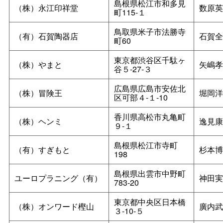
島根県松江市和多見
（株）永江印祥堂
数原英
町115‐１
鳥取県米子市法勝寺
（有）石賀陶器店
石賀全
町60
東京都渋谷区千駄ヶ
（株）やまと
矢嶋孝
谷５‐27‐３
広島県広島市安佐北
（株）冒険王
堀岡洋
区可部４‐１‐10
香川県高松市丸亀町
（株）ヘンミ
逸見康
９‐１
島根県松江市寺町
（有）すぎもと
杉本博
198
島根県出雲市中野町
ユーロプラニング（有）
神田実
783‐20
東京都中央区日本橋
（株）オンワード樫山
廣内武
３‐10‐５