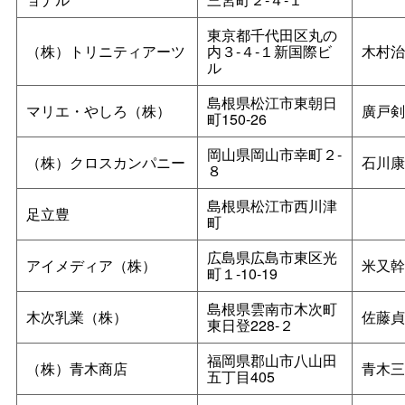
東京都千代田区丸の
（株）トリニティアーツ
内３‐４‐１新国際ビ
木村治
ル
島根県松江市東朝日
マリエ・やしろ（株）
廣戸剣
町150‐26
岡山県岡山市幸町２‐
（株）クロスカンパニー
石川康
８
島根県松江市西川津
足立豊
町
広島県広島市東区光
アイメディア（株）
米又幹
町１‐10‐19
島根県雲南市木次町
木次乳業（株）
佐藤貞
東日登228‐２
福岡県郡山市八山田
（株）青木商店
青木三
五丁目405