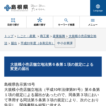
Language
目的で探す
組織で探す
キーワード検索
メニュー
トップ
>
しごと・産業
>
商工業
>
産業振興
>
大規模小売店舗立地
法
>
届出
>
平成31年度（令和元年）
中小企業課
大規模小売店舗立地法第６条第１項の規定による
変更の届出
島根県告示第15号
大規模小売店舗立地法（平成10年法律第91号）第６条第
１項の規定による届出があったので、同条第３項におい
て準用する同法第５条第３項の規定により、次のとおり
告示し、関係書類を縦覧に供する。