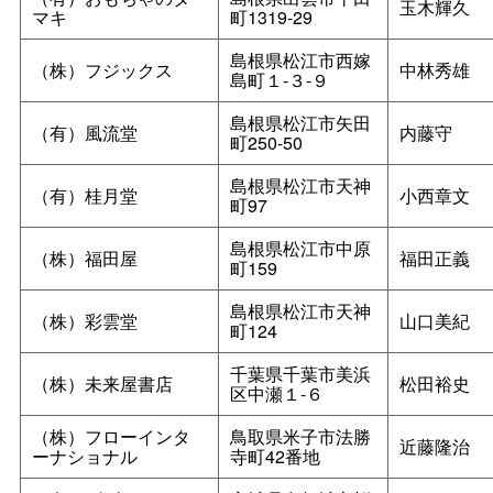
玉木輝久
マキ
町1319-29
島根県松江市西嫁
（株）フジックス
中林秀雄
島町１‐３‐９
島根県松江市矢田
（有）風流堂
内藤守
町250-50
島根県松江市天神
（有）桂月堂
小西章文
町97
島根県松江市中原
（株）福田屋
福田正義
町159
島根県松江市天神
（株）彩雲堂
山口美紀
町124
千葉県千葉市美浜
（株）未来屋書店
松田裕史
区中瀬１‐６
（株）フローインタ
鳥取県米子市法勝
近藤隆治
ーナショナル
寺町42番地