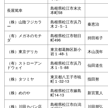
島根県松江市末次
長屋篤幸
本町58
（株）山陰フジカラ
島根県松江市浜乃
秦恵治
ー
木２‐５‐１
（有）メガネのモチ
島根県松江市朝日
持田裕子
ダ
町496
東京都葛飾区新小
（株）東京デリカ
木山茂年
岩１‐48‐１
（有）ストローアン
島根県松江市浜乃
仙田道生
ドウェイ
木１‐５‐88
東京都八王子市暁
（株）タツミヤ
指田努
町１‐32‐13
島根県松江市嫁島
（株）めのや
新宮寛人
町14‐13
島根県松江市白潟
（株）川田カバン店
川田朋弘