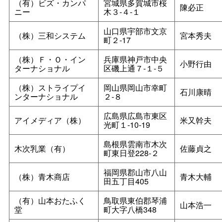
（有）ビズ・カンパ
宮城県多賀城市桜
陳必正
ニー
木３‐４‐１
山口県宇部市文京
（株）三和システム
宮本秀夫
町２‐17
（株）Ｆ・Ｏ・イン
兵庫県神戸市中央
小野行由
ターナショナル
区磯上通７‐１‐５
（株）ストライプイ
岡山県岡山市幸町
石川康晴
ンターナショナル
２‐８
広島県広島市東区
アイメディア（株）
米又幹夫
光町１‐10‐19
島根県雲南市木次
木次乳業（有）
佐藤貞之
町東日登228‐２
福岡県郡山市八山
（株）青木商店
青木大輔
田五丁目405
（有）山本おたふく
鳥取県東伯郡琴浦
山本浩一
堂
町大字八橋348