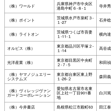
兵庫県神戸市中央区
（株）ワールド
寺井秀
港島中町６‐８‐１
茨城県水戸市泉町３‐
（株）ポイント
石井稔
１‐27
茨城県つくば市吾妻
（株）ライトオン
横内達
１‐11‐１
東京都品川区平塚２‐
オルビス（株）
高谷成
１‐14
東京都目黒区中央町
光洋産業（株）
和田禎
２‐７‐５
（株）ヤマノジュエリー
東京都台東区東上野
森田義
システムズ
１‐26‐２
愛知県名古屋市名東
（株）ヴィレッジヴァン
区上社一丁目901番
白川篤
ガードコーポレーション
地
（株）今井書店
島根県松江市殿町63
田江泰