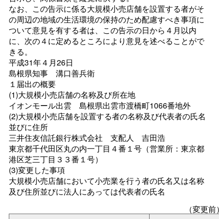
なお、この告示に係る大規模小売店舗を設置する者がそ
の周辺の地域の生活環境の保持のため配慮すべき事項に
ついて意見を有する者は、この告示の日から４月以内
に、次の４に定めるところにより意見を述べることがで
きる。
平成31年４月26日
島根県知
事
溝口善兵衛
１届出の概要
(1)大規模小売店舗の名称及び所在地
イオンモール出
雲
島根県出雲市渡橋町1066番地外
(2)大規模小売店舗を設置する者の名称及び代表者の氏名
並びに住所
三井住友信託銀行株式会
社
支配
人
吉田浩
東京都千代田区丸の内一丁目４番１号（営業所：東京都
港区芝三丁目３３番１号）
(3)変更した事項
大規模小売店舗において小売業を行う者の氏名又は名称
及び住所並びに法人にあっては代表者の氏名
（変更前