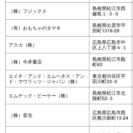
島根県松江市西
（株）フジックス
嫁島１‐３‐９
島根県出雲市平
（有）おもちゃのタマキ
田町1319‐29
広島県広島市中
アスカ（株）
区上八丁堀４‐１
島根県松江市殿
（株）今井書店
町63
エイチ・アンド・エムヘネス・アン
東京都渋谷区宇
ド・マウリッツ・ジャパン（株）
田川町33‐６
島根県松江市北
エムテック・ビーケー（株）
陵町52‐３
広島県広島市西
（株）音光
区横川新町13‐24