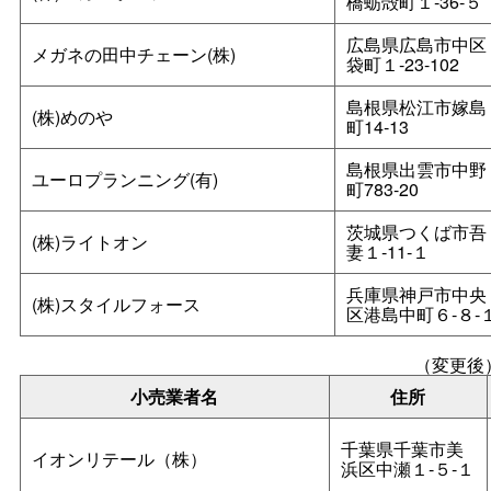
橋蛎殻町１‐36‐５
広島県広島市中区
メガネの田中チェーン(株)
袋町１‐23-102
島根県松江市嫁島
(株)めのや
町14‐13
島根県出雲市中野
ユーロプランニング(有)
町783-20
茨城県つくば市吾
(株)ライトオン
妻１‐11‐１
兵庫県神戸市中央
(株)スタイルフォース
区港島中町６‐８‐
（変更後
小売業者名
住所
千葉県千葉市美
イオンリテール（株）
浜区中瀬１‐５‐１