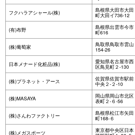
島根県大田市大田
フクハラアシャール(株)
町大田イ736-12
島根県出雲市今市
(有)布野
町616
鳥取県鳥取市雲山
(株)葡萄家
154-26
愛知県名古屋市西
日本メナード化粧品(株)
区鳥見町２‐130
佐賀県佐賀市駅前
(株)プラネット・アース
中央２‐２‐10
岡山県岡山市北区
(株)MASAYA
表町２‐６‐56
島根県松江市矢田
(株)さんわファクトリー
町168-６
東京都中央区日本
(株)メガスポーツ