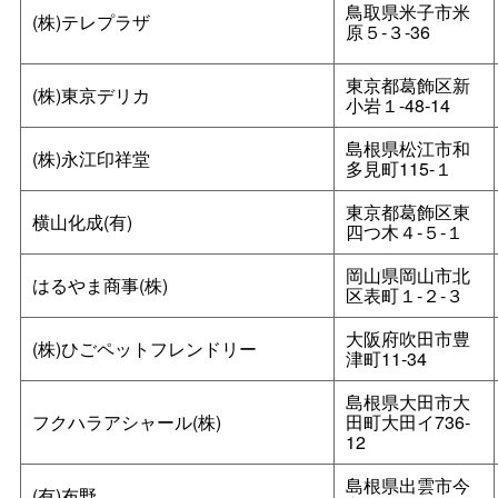
鳥取県米子市米
(株)テレプラザ
原５‐３‐36
東京都葛飾区新
(株)東京デリカ
小岩１‐48‐14
島根県松江市和
(株)永江印祥堂
多見町115-１
東京都葛飾区東
横山化成(有)
四つ木４‐５‐１
岡山県岡山市北
はるやま商事(株)
区表町１‐２‐３
大阪府吹田市豊
(株)ひごペットフレンドリー
津町11‐34
島根県大田市大
フクハラアシャール(株)
田町大田イ736-
12
島根県出雲市今
(有)布野