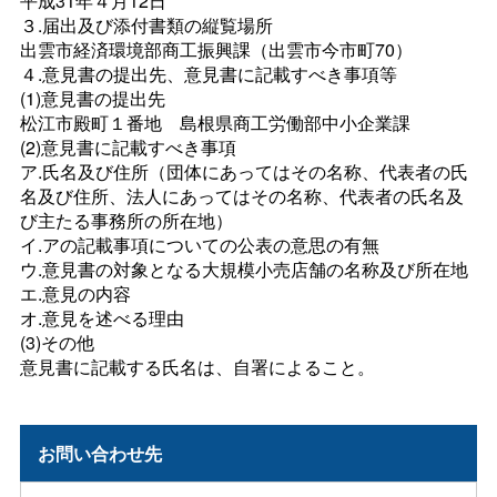
平成31年４月12日
３.届出及び添付書類の縦覧場所
出雲市経済環境部商工振興課（出雲市今市町70）
４.意見書の提出先、意見書に記載すべき事項等
(1)意見書の提出先
松江市殿町１番
地
島根県商工労働部中小企業課
(2)意見書に記載すべき事項
ア.氏名及び住所（団体にあってはその名称、代表者の氏
名及び住所、法人にあってはその名称、代表者の氏名及
び主たる事務所の所在地）
イ.アの記載事項についての公表の意思の有無
ウ.意見書の対象となる大規模小売店舗の名称及び所在地
エ.意見の内容
オ.意見を述べる理由
(3)その他
意見書に記載する氏名は、自署によること。
お問い合わせ先