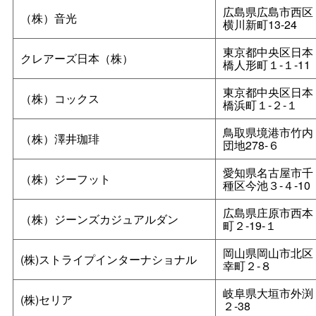
広島県広島市西区
（株）音光
横川新町13‐24
東京都中央区日本
クレアーズ日本（株）
橋人形町１‐１‐11
東京都中央区日本
（株）コックス
橋浜町１‐２‐１
鳥取県境港市竹内
（株）澤井珈琲
団地278-６
愛知県名古屋市千
（株）ジーフット
種区今池３‐４‐10
広島県庄原市西本
（株）ジーンズカジュアルダン
町２‐19‐１
岡山県岡山市北区
(株)ストライプインターナショナル
幸町２‐８
岐阜県大垣市外渕
(株)セリア
２‐38