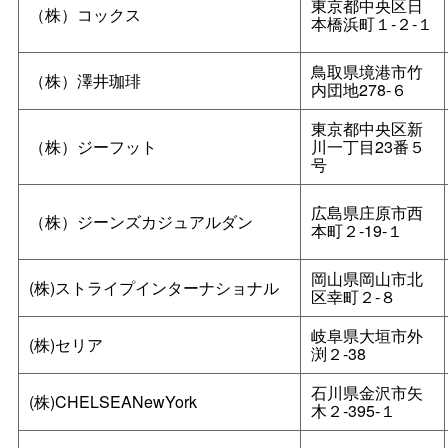
東京都中央区日
（株）コックス
本橋浜町１‐２‐１
鳥取県境港市竹
（株）澤井珈琲
内団地278-６
東京都中央区新
（株）ジーフット
川一丁目23番５
号
広島県庄原市西
（株）ジーンズカジュアルダン
本町２‐19‐１
岡山県岡山市北
(株)ストライプインターナショナル
区幸町２‐８
岐阜県大垣市外
(株)セリア
渕２‐38
石川県金沢市矢
(株)CHELSEANewYork
木２‐395‐１