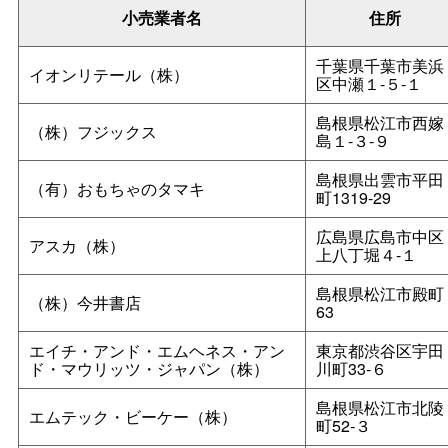
小売業者名
住所
千葉県千葉市美浜
イオンリテール（株）
区中瀬１‐５‐１
島根県松江市西嫁
（株）フジックス
島１‐３‐９
島根県出雲市平田
（有）おもちゃのタマキ
町1319‐29
広島県広島市中区
アスカ（株）
上八丁堀４‐１
島根県松江市殿町
（株）今井書店
63
エイチ・アンド・エムヘネス・アン
東京都渋谷区宇田
ド・マウリッツ・ジャパン（株）
川町33‐６
島根県松江市北陵
エムテック・ビーケー（株）
町52‐３