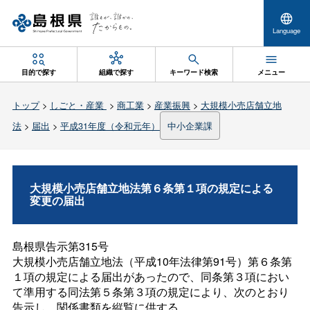
Language
目的で探す
組織で探す
キーワード検索
メニュー
トップ
>
しごと・産業
>
商工業
>
産業振興
>
大規模小売店舗立地
法
>
届出
>
平成31年度（令和元年）
中小企業課
大規模小売店舗立地法第６条第１項の規定による
変更の届出
島根県告示第315号
大規模小売店舗立地法（平成10年法律第91号）第６条第
１項の規定による届出があったので、同条第３項におい
て準用する同法第５条第３項の規定により、次のとおり
告示し、関係書類を縦覧に供する。