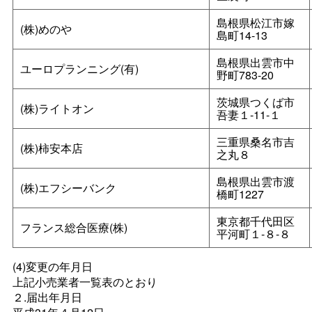
島根県松江市嫁
(株)めのや
島町14‐13
島根県出雲市中
ユーロプランニング(有)
野町783-20
茨城県つくば市
(株)ライトオン
吾妻１‐11‐１
三重県桑名市吉
(株)柿安本店
之丸８
島根県出雲市渡
(株)エフシーバンク
橋町1227
東京都千代田区
フランス総合医療(株)
平河町１‐８‐８
(4)変更の年月日
上記小売業者一覧表のとおり
２.届出年月日