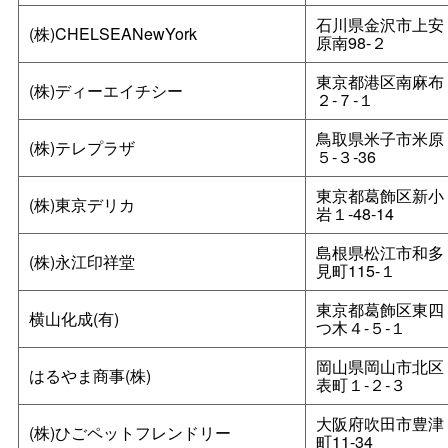
石川県金沢市上安
(株)CHELSEANewYork
原南98‐２
東京都港区南麻布
(株)ディーエイチシー
２‐７‐１
鳥取県米子市米原
(株)テレプラザ
５‐３‐36
東京都葛飾区新小
(株)東京デリカ
岩１‐48‐14
島根県松江市和多
(株)永江印祥堂
見町115-１
東京都葛飾区東四
横山化成(有)
つ木４‐５‐１
岡山県岡山市北区
はるやま商事(株)
表町１‐２‐３
大阪府吹田市豊津
(株)ひごペットフレンドリー
町11‐34