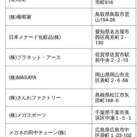
市町616
鳥取県鳥取市雲
(株)葡萄家
山154-26
愛知県名古屋市
日本メナード化粧品(株)
西区鳥見町２‐
130
佐賀県佐賀市駅
(株)プラネット・アース
前中央２‐２‐10
岡山県岡山市北
(株)MASAYA
区表町２‐６‐56
島根県松江市矢
(株)さんわファクトリー
田町168-６
千葉県千葉市美
(株)メガスポーツ
浜区中瀬１‐５‐１
広島県広島市中
メガネの田中チェーン(株)
区袋町１‐23-102