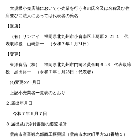
大規模小売店舗において小売業を行う者の氏名又は名称及び住
所並びに法人にあっては代表者の氏名
【退店】
（有）サンア
イ
福岡県北九州市小倉南区上葛原２‐21‐
１
代
表取締
役
山崎新
一
（令和７年１月31日）
【変更】
東洋食品（株
）
福岡県北九州市門司区黄金町６‐2
8
代表取締
役
黒田裕
一
（令和７年１月28日：代表者）
(4)変更の年月日
上記小売業者一覧表のとおり
２.届出年月日
令和７年５月７日
３.届出及び添付書類の縦覧場所
雲南市産業観光部商工振興課（雲南市木次町里方521番地１）