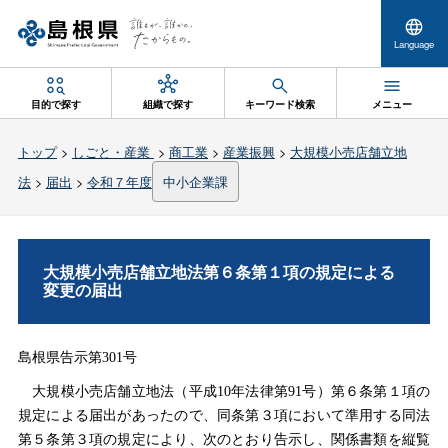
Language
目的で探す
組織で探す
キーワード検索
メニュー
トップ
>
しごと・産業
>
商工業
>
産業振興
>
大規模小売店舗立地
法
>
届出
>
令和７年度
中小企業課
大規模小売店舗立地法第６条第１項の規定による
変更の届出
島根県告示第301号
大規模小売店舗立地法（平成10年法律第91号）第６条第１項の
規定による届出があったので、同条第３項において準用する同法
第５条第３項の規定により、次のとおり告示し、関係書類を縦覧