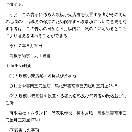
に供する。
なお、この告示に係る大規模小売店舗を設置する者がその周辺
の地域の生活環境の保持のため配慮すべき事項について意見を有
する者は、この告示の日から４月以内に、次の４に定めるところ
により意見を述べることができる。
令和７年５月20日
島根県知
事
丸山達也
１.届出の概要
(1)大規模小売店舗の名称及び所在地
みしまや雲南三刀屋
店
島根県雲南市三刀屋町三刀屋73‐５
(2)大規模小売店舗を設置する者の名称及び代表者の氏名並びに
住所
有限会社エムラン
ド
代表取締
役
梅木秀
昭
島根県雲南市三
刀屋町三刀屋122‐１
(3)変更した事項