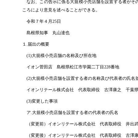
なお、この告示に係る大規模小売店舗を設置する者がその
ころにより意見を述べることができる。
令和７年４月25日
島根県知
事
丸山達也
１.届出の概要
(1)大規模小売店舗の名称及び所在地
イオン菅田
店
島根県松江市学園二丁目228番地
(2)大規模小売店舗を設置する者の名称及び代表者の氏名
イオンリテール株式会
社
代表取締
役
古澤康
之
千葉
(3)変更した事項
ア.大規模小売店舗を設置する者の代表者の氏名
（変更前）イオンリテール株式会
社
代表取締
役
井出
（変更後）イオンリテール株式会
社
代表取締
役
古澤