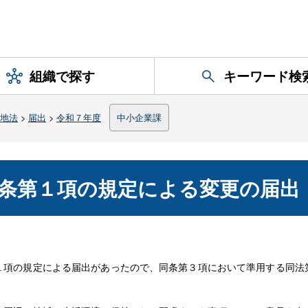
組織で探す
キーワード検
地法
>
届出
>
令和７年度
中小企業課
条第１項の規定による変更の届出
第１項の規定による届出があったので、同条第３項において準用する同法