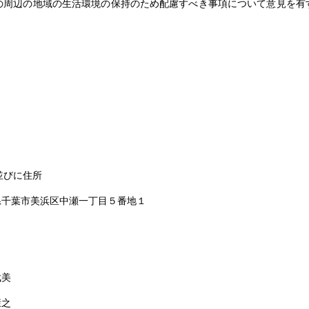
周辺の地域の生活環境の保持のため配慮すべき事項について意見を有
並びに住所
県千葉市美浜区中瀬一丁目５番地１
武美
康之