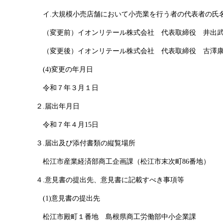
イ.大規模小売店舗において小売業を行う者の代表者の氏
（変更前）イオンリテール株式会
社
代表取締
役
井出
（変更後）イオンリテール株式会
社
代表取締
役
古澤
(4)変更の年月日
令和７年３月１日
２.届出年月日
令和７年４月15日
３.届出及び添付書類の縦覧場所
松江市産業経済部商工企画課（松江市末次町86番地）
４.意見書の提出先、意見書に記載すべき事項等
(1)意見書の提出先
松江市殿町１番
地
島根県商工労働部中小企業課