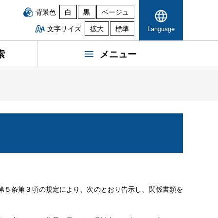
背景色
白
黒
ベージュ
文字サイズ
拡大
標準
Language
索
メニュー
第５条第３項の規定により、次のとおり告示し、関係書類を