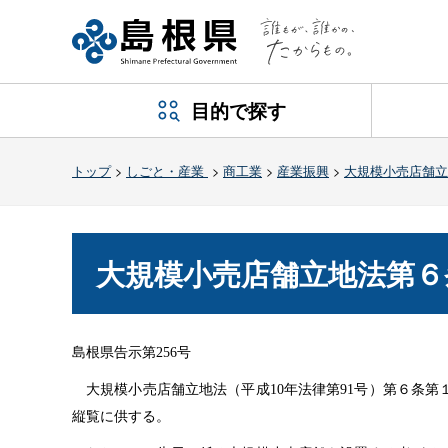
目的で探す
トップ
>
しごと・産業
>
商工業
>
産業振興
>
大規模小売店舗立
大規模小売店舗立地法第６
島根県告示第
256
号
大規模小売店舗立地法（平成10年法律第91号）第６条
縦覧に供する。