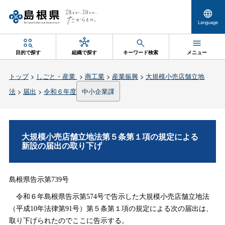
Language
目的で探す
組織で探す
キーワード検索
メニュー
トップ
>
しごと・産業
>
商工業
>
産業振興
>
大規模小売店舗立地
法
>
届出
>
令和６年度
中小企業課
大規模小売店舗立地法第５条第１項の規定による
新設の届出の取り下げ
島根県告示第739号
令和６年島根県告示第574号で告示した大規模小売店舗立地法
（平成10年法律第91号）第５条第１項の規定による次の届出は、
取り下げられたのでここに告示する。