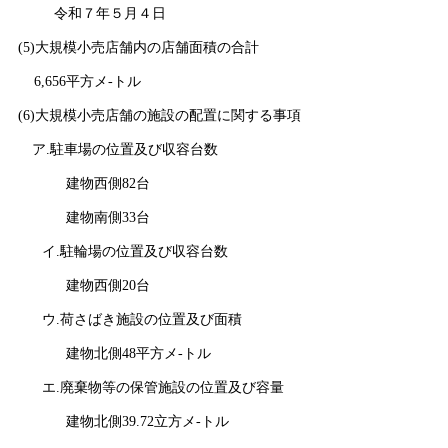
令和７年５月４日
(5)大規模小売店舗内の店舗面積の合計
6,656
平方メ‐トル
(6)大規模小売店舗の施設の配置に関する事項
ア.駐車場の位置及び収容台数
建物西側82台
建物南側33台
イ.駐輪場の位置及び収容台数
建物西側20台
ウ.荷さばき施設の位置及び面積
建物北側48平方メ‐トル
エ.廃棄物等の保管施設の位置及び容量
建物北側39.72立方メ‐トル