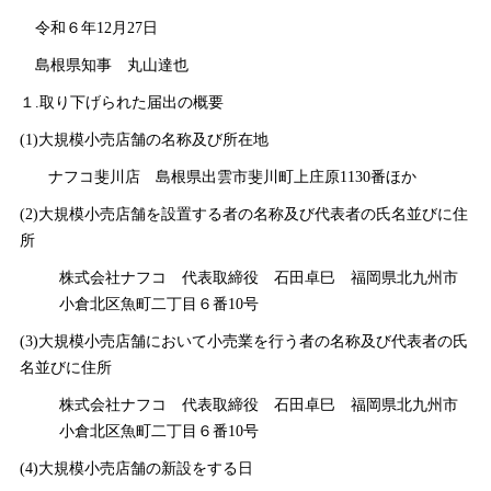
令和６年12月27日
島根県知
事
丸山達也
１.取り下げられた届出の概要
(1)大規模小売店舗の名称及び所在地
ナフコ斐川
店
島根県出雲市斐川町上庄原1130番ほか
(2)大規模小売店舗を設置する者の名称及び代表者の氏名並びに住
所
株式会社ナフ
コ
代表取締
役
石田卓
巳
福岡県北九州市
小倉北区魚町二丁目６番10号
(3)大規模小売店舗において小売業を行う者の名称及び代表者の氏
名並びに住所
株式会社ナフ
コ
代表取締
役
石田卓
巳
福岡県北九州市
小倉北区魚町二丁目６番10号
(4)大規模小売店舗の新設をする日