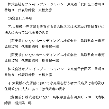
株式会社セブン‐イレブン・ジャパ
ン
東京都千代田区二番町８
番地
８
代表取締
役
永松文彦
(3)変更した事項
ア.大規模小売店舗を設置する者の氏名又は名称及び住所並びに
法人にあっては代表者の氏名
（変更前）いないホールディングス株式会
社
鳥取県倉吉市河
原町177
0
代表取締
役
稲井陽一郎
（変更後）いないホールディングス株式会
社
鳥取県倉吉市河
原町177
0
代表取締
役
稲井陽一郎
株式会社セブン‐イレブン・ジャパ
ン
東京都千代田区二番町８
番地
８
代表取締
役
永松文彦
イ.大規模小売店舗において小売業を行う者の氏名又は名称及び
住所並びに法人にあっては代表者の氏名
（変更前）株式会社いな
い
鳥取県倉吉市河原町177
0
代表取
締
役
稲井陽一郎