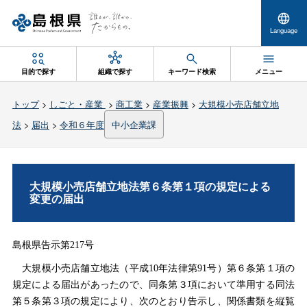
Language
目的で探す
組織で探す
キーワード検索
メニュー
トップ
>
しごと・産業
>
商工業
>
産業振興
>
大規模小売店舗立地
法
>
届出
>
令和６年度
中小企業課
大規模小売店舗立地法第６条第１項の規定による
変更の届出
島根県告示第217号
大規模小売店舗立地法（平成10年法律第91号）第６条第１項の
規定による届出があったので、同条第３項において準用する同法
第５条第３項の規定により、次のとおり告示し、関係書類を縦覧