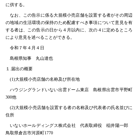
に供する。
なお、この告示に係る大規模小売店舗を設置する者がその周辺
の地域の生活環境の保持のため配慮すべき事項について意見を有
する者は、この告示の日から４月以内に、次の４に定めるところ
により意見を述べることができる。
令和７年４月４日
島根県知
事
丸山達也
１.届出の概要
(1)大規模小売店舗の名称及び所在地
ハウジングランドいない出雲ドーム東
店
島根県出雲市平野町
300他
(2)大規模小売店舗を設置する者の名称及び代表者の氏名並びに
住所
いないホールディングス株式会
社
代表取締
役
稲井陽一
郎
鳥取県倉吉市河原町1770