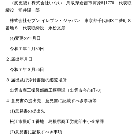
（変更後）株式会社いな
い
鳥取県倉吉市河原町177
0
代表取
締
役
稲井陽一郎
株式会社セブン‐イレブン・ジャパ
ン
東京都千代田区二番町８
番地
８
代表取締
役
永松文彦
(4)変更の年月日
令和７年１月30日
２.届出年月日
令和７年３月26日
３.届出及び添付書類の縦覧場所
出雲市商工振興部商工振興課（出雲市今市町70）
４.意見書の提出先、意見書に記載すべき事項等
(1)意見書の提出先
松江市殿町１番
地
島根県商工労働部中小企業課
(2)意見書に記載すべき事項