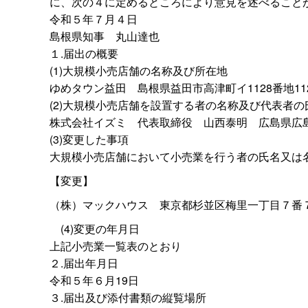
に、次の４に定めるところにより意見を述べること
令和５年７月４日
島根県知
事
丸山達也
１.届出の概要
(1)大規模小売店舗の名称及び所在地
ゆめタウン益
田
島根県益田市高津町イ1128番地11
(2)大規模小売店舗を設置する者の名称及び代表者
株式会社イズ
ミ
代表取締
役
山西泰
明
広島県広
(3)変更した事項
大規模小売店舗において小売業を行う者の氏名又は
【変更】
（株）マックハウ
ス
東京都杉並区梅里一丁目７番
(4)変更の年月日
上記小売業一覧表のとおり
２.届出年月日
令和５年６月19日
３.届出及び添付書類の縦覧場所