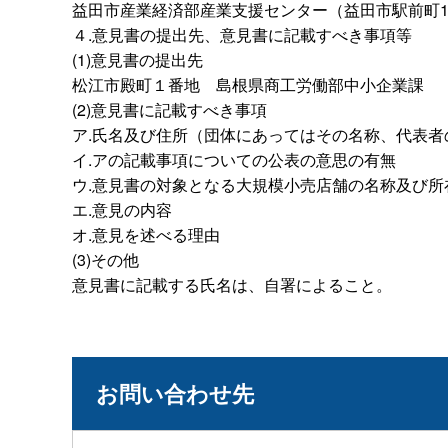
益田市産業経済部産業支援センター（益田市駅前町1
４.意見書の提出先、意見書に記載すべき事項等
(1)意見書の提出先
松江市殿町１番
地
島根県商工労働部中小企業課
(2)意見書に記載すべき事項
ア.氏名及び住所（団体にあってはその名称、代表
イ.アの記載事項についての公表の意思の有無
ウ.意見書の対象となる大規模小売店舗の名称及び所
エ.意見の内容
オ.意見を述べる理由
(3)その他
意見書に記載する氏名は、自署によること。
お問い合わせ先