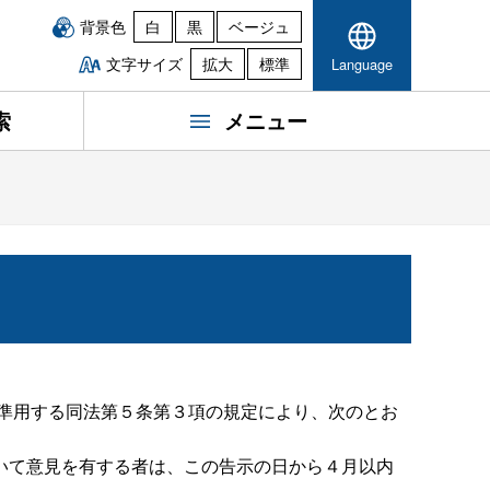
背景色
白
黒
ベージュ
文字サイズ
拡大
標準
Language
索
メニュー
て準用する同法第５条第３項の規定により、次のとお
いて意見を有する者は、この告示の日から４月以内