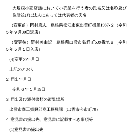
大規模小売店舗において小売業を行う者の氏名又は名称及び
住所並びに法人にあっては代表者の氏名
（変更前）岡村廣
志
島根県松江市東出雲町揖屋1987‐２（令和
５年９月30日退店）
（変更後）野村美由
記
島根県出雲市荻杼町539番地８（令和
５年５月１日入店）
(4)変更の年月日
上記のとおり
２.届出年月日
令和６年１月19日
３.届出及び添付書類の縦覧場所
出雲市商工振興部商工振興課（出雲市今市町70）
４.意見書の提出先、意見書に記載すべき事項等
(1)意見書の提出先