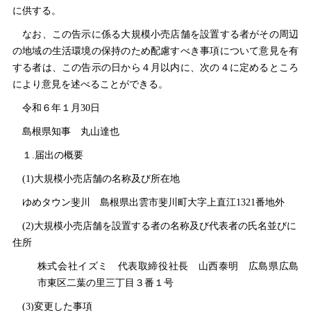
に供する。
なお、この告示に係る大規模小売店舗を設置する者がその周辺
の地域の生活環境の保持のため配慮すべき事項について意見を有
する者は、この告示の日から４月以内に、次の４に定めるところ
により意見を述べることができる。
令和６年１月30日
島根県知
事
丸山達也
１.届出の概要
(1)大規模小売店舗の名称及び所在地
ゆめタウン斐
川
島根県出雲市斐川町大字上直江1321番地外
(2)大規模小売店舗を設置する者の名称及び代表者の氏名並びに
住所
株式会社イズ
ミ
代表取締役社
長
山西泰
明
広島県広島
市東区二葉の里三丁目３番１号
(3)変更した事項