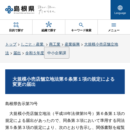
Language
目的で探す
組織で探す
キーワード検索
メニュー
トップ
>
しごと・産業
>
商工業
>
産業振興
>
大規模小売店舗立地
法
>
届出
>
令和５年度
中小企業課
大規模小売店舗立地法第６条第１項の規定による
変更の届出
島根県告示第70号
大規模小売店舗立地法（平成10年法律第91号）第６条第１項の
規定による届出があったので、同条第３項において準用する同法
第５条第３項の規定により、次のとおり告示し、関係書類を縦覧