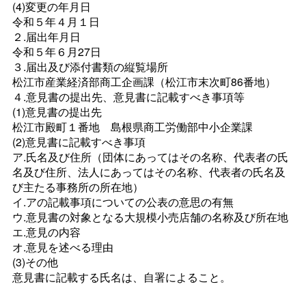
(4)変更の年月日
令和５年４月１日
２.届出年月日
令和５年６月27日
３.届出及び添付書類の縦覧場所
松江市産業経済部商工企画課（松江市末次町86番地）
４.意見書の提出先、意見書に記載すべき事項等
(1)意見書の提出先
松江市殿町１番
地
島根県商工労働部中小企業課
(2)意見書に記載すべき事項
ア.氏名及び住所（団体にあってはその名称、代表者の氏
名及び住所、法人にあってはその名称、代表者の氏名及
び主たる事務所の所在地）
イ.アの記載事項についての公表の意思の有無
ウ.意見書の対象となる大規模小売店舗の名称及び所在地
エ.意見の内容
オ.意見を述べる理由
(3)その他
意見書に記載する氏名は、自署によること。