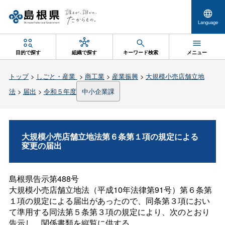
Language
目的で探す
組織で探す
キーワード検索
メニュー
トップ
>
しごと・産業
>
商工業
>
産業振興
>
大規模小売店舗立地
法
>
届出
>
令和５年度
中小企業課
大規模小売店舗立地法第６条第１項の規定による
変更の届出
島根県告示第488号
大規模小売店舗立地法（平成10年法律第91号）第６条第
１項の規定による届出があったので、同条第３項におい
て準用する同法第５条第３項の規定により、次のとおり
告示し、関係書類を縦覧に供する。