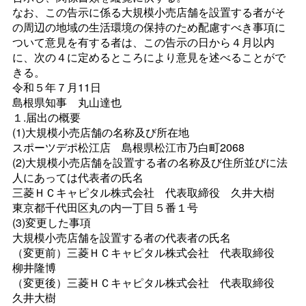
なお、この告示に係る大規模小売店舗を設置する者がそ
の周辺の地域の生活環境の保持のため配慮すべき事項に
ついて意見を有する者は、この告示の日から４月以内
に、次の４に定めるところにより意見を述べることがで
きる。
令和５年７月11日
島根県知
事
丸山達也
１.届出の概要
(1)大規模小売店舗の名称及び所在地
スポーツデポ松江
店
島根県松江市乃白町2068
(2)大規模小売店舗を設置する者の名称及び住所並びに法
人にあっては代表者の氏名
三菱ＨＣキャピタル株式会
社
代表取締
役
久井大
樹
東京都千代田区丸の内一丁目５番１号
(3)変更した事項
大規模小売店舗を設置する者の代表者の氏名
（変更前）三菱ＨＣキャピタル株式会
社
代表取締
役
柳井隆博
（変更後）三菱ＨＣキャピタル株式会
社
代表取締
役
久井大樹