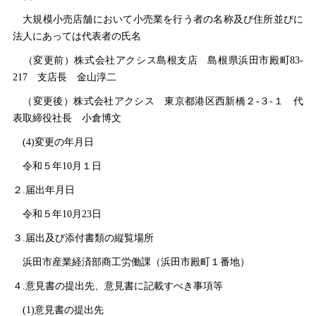
大規模小売店舗において小売業を行う者の名称及び住所並びに
法人にあっては代表者の氏名
（変更前）株式会社アクシス島根支
店
島根県浜田市殿町83-
21
7
支店
長
金山淳二
（変更後）株式会社アクシ
ス
東京都港区西新橋２‐３‐
１
代
表取締役社
長
小倉博文
(4)変更の年月日
令和５年10月１日
２.届出年月日
令和５年10月23日
３.届出及び添付書類の縦覧場所
浜田市産業経済部商工労働課（浜田市殿町１番地）
４.意見書の提出先、意見書に記載すべき事項等
(1)意見書の提出先