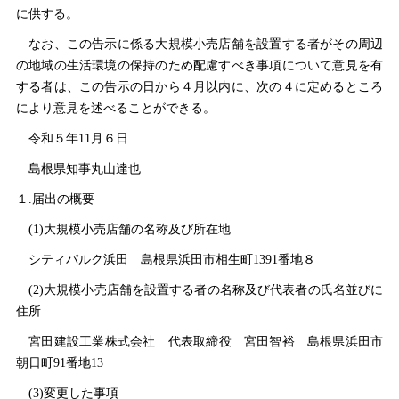
に供する。
なお、この告示に係る大規模小売店舗を設置する者がその周辺
の地域の生活環境の保持のため配慮すべき事項について意見を有
する者は、この告示の日から４月以内に、次の４に定めるところ
により意見を述べることができる。
令和５年11月６日
島根県知事丸山達也
１.届出の概要
(1)大規模小売店舗の名称及び所在地
シティパルク浜
田
島根県浜田市相生町1391番地８
(2)大規模小売店舗を設置する者の名称及び代表者の氏名並びに
住所
宮田建設工業株式会
社
代表取締
役
宮田智
裕
島根県浜田市
朝日町91番地13
(3)変更した事項