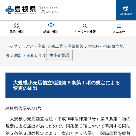
Language
目的で探す
組織で探す
キーワード検索
メニュー
トップ
>
しごと・産業
>
商工業
>
産業振興
>
大規模小売店舗立地
法
>
届出
>
令和５年度
中小企業課
大規模小売店舗立地法第６条第１項の規定による
変更の届出
島根県告示第731号
大規模小売店舗立地法（平成10年法律第91号）第６条第１項の
規定による届出があったので、同条第３項において準用する同法
第５条第３項の規定により、次のとおり告示し、関係書類を縦覧