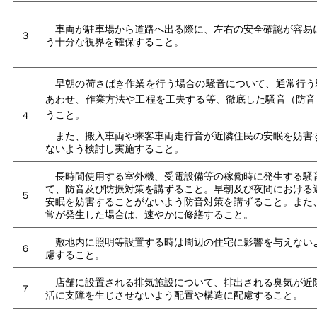
車両が駐車場から道路へ出る際に、左右の安全確認が容易
３
う十分な視界を確保すること。
早朝の荷さばき作業を行う場合の騒音について、通常行う
あわせ、作業方法や工程を工夫する等、徹底した騒音（防音
うこと。
４
また、搬入車両や来客車両走行音が近隣住民の安眠を妨害
ないよう検討し実施すること。
長時間使用する室外機、受電設備等の稼働時に発生する騒
て、防音及び防振対策を講ずること。早朝及び夜間における
５
安眠を妨害することがないよう防音対策を講ずること。また
常が発生した場合は、速やかに修繕すること。
敷地内に照明等設置する時は周辺の住宅に影響を与えない
６
慮すること。
店舗に設置される排気施設について、排出される臭気が近
７
活に支障を生じさせないよう配置や構造に配慮すること。