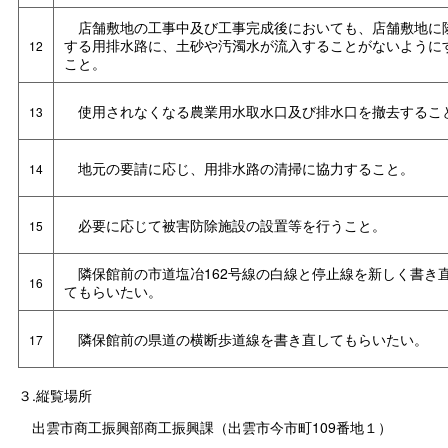
店舗敷地の工事中及び工事完成後においても、店舗敷地に
する用排水路に、土砂や汚濁水が流入することがないように
12
こと。
使用されなくなる農業用水取水口及び排水口を撤去するこ
13
地元の要請に応じ、用排水路の清掃に協力すること。
14
必要に応じて被害防除施設の設置等を行うこと。
15
隣保館前の市道塩冶162号線の白線と停止線を新しく書き
16
てもらいたい。
隣保館前の県道の横断歩道線を書き直してもらいたい。
17
３.縦覧場所
出雲市商工振興部商工振興課（出雲市今市町109番地１）