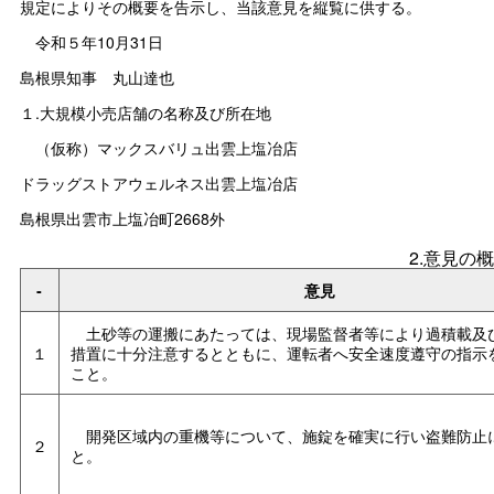
規定によりその概要を告示し、当該意見を縦覧に供する。
令和５年10月31日
島根県知
事
丸山達也
１.大規模小売店舗の名称及び所在地
（仮称）マックスバリュ出雲上塩冶店
ドラッグストアウェルネス出雲上塩冶店
島根県出雲市上塩冶町2668外
2.意見の
‐
意見
土砂等の運搬にあたっては、現場監督者等により過積載及
１
措置に十分注意するとともに、運転者へ安全速度遵守の指示
こと。
開発区域内の重機等について、施錠を確実に行い盗難防止
２
と。