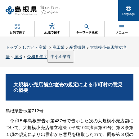
Language
目的で探す
組織で探す
キーワード検索
メニュー
トップ
>
しごと・産業
>
商工業
>
産業振興
>
大規模小売店舗立地
法
>
届出
>
令和５年度
中小企業課
大規模小売店舗立地法の規定による市町村の意見
の概要
島根県告示第712号
令和５年島根県告示第487号で告示した次の大規模小売店舗に
ついて、大規模小売店舗立地法（平成10年法律第91号）第８条第
１項の規定により出雲市から意見を聴取したので、同条第３項の