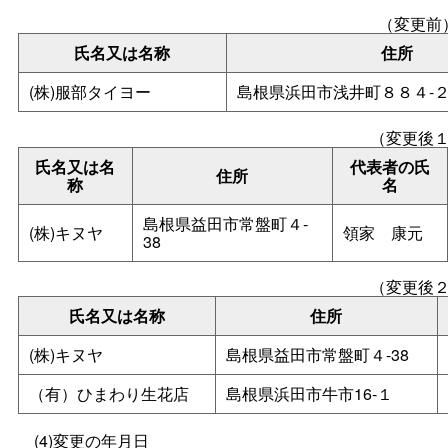
（変更前
氏名又は名称
住所
(株)服部タイヨー
島根県浜田市浅井町８８４‐
（変更後
氏名又は名
代表者の氏
住所
称
名
島根県益田市常盤町４‐
(株)キヌヤ
領
家
康元
38
（変更後
氏名又は名称
住所
(株)キヌヤ
島根県益田市常盤町４‐38
（有）ひまわり生花店
島根県浜田市牛市16‐１
(4)変更の年月日