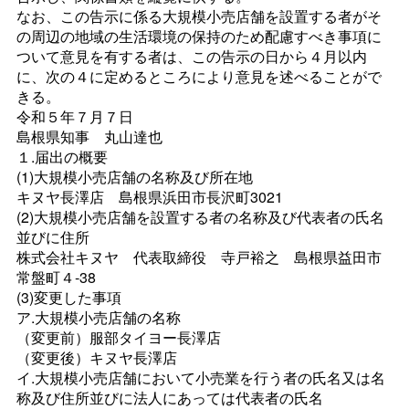
なお、この告示に係る大規模小売店舗を設置する者がそ
の周辺の地域の生活環境の保持のため配慮すべき事項に
ついて意見を有する者は、この告示の日から４月以内
に、次の４に定めるところにより意見を述べることがで
きる。
令和５年７月７日
島根県知
事
丸山達也
１.届出の概要
(1)大規模小売店舗の名称及び所在地
キヌヤ長澤
店
島根県浜田市長沢町3021
(2)大規模小売店舗を設置する者の名称及び代表者の氏名
並びに住所
株式会社キヌ
ヤ
代表取締
役
寺戸裕
之
島根県益田市
常盤町４‐38
(3)変更した事項
ア.大規模小売店舗の名称
（変更前）服部タイヨー長澤店
（変更後）キヌヤ長澤店
イ.大規模小売店舗において小売業を行う者の氏名又は名
称及び住所並びに法人にあっては代表者の氏名