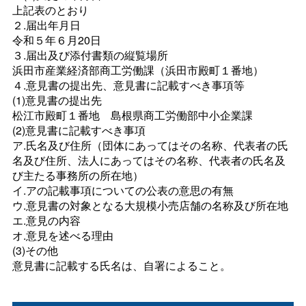
上記表のとおり
２.届出年月日
令和５年６月20日
３.届出及び添付書類の縦覧場所
浜田市産業経済部商工労働課（浜田市殿町１番地）
４.意見書の提出先、意見書に記載すべき事項等
(1)意見書の提出先
松江市殿町１番
地
島根県商工労働部中小企業課
(2)意見書に記載すべき事項
ア.氏名及び住所（団体にあってはその名称、代表者の氏
名及び住所、法人にあってはその名称、代表者の氏名及
び主たる事務所の所在地）
イ.アの記載事項についての公表の意思の有無
ウ.意見書の対象となる大規模小売店舗の名称及び所在地
エ.意見の内容
オ.意見を述べる理由
(3)その他
意見書に記載する氏名は、自署によること。