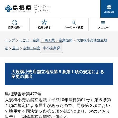
Language
目的で探す
組織で探す
キーワード検索
メニュー
トップ
>
しごと・産業
>
商工業
>
産業振興
>
大規模小売店舗立地
法
>
届出
>
令和５年度
中小企業課
大規模小売店舗立地法第６条第１項の規定による
変更の届出
島根県告示第477号
大規模小売店舗立地法（平成10年法律第91号）第６条第
１項の規定による届出があったので、同条第３項におい
て準用する同法第５条第３項の規定により、次のとおり
告示し、関係書類を縦覧に供する。