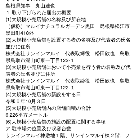
島根県知
事
丸山達也
１.取り下げられた届出の概要
(1)大規模小売店舗の名称及び所在地
（仮称）マルイナチュラルガーデン黒
田
島根県松江市
黒田町418外
(2)大規模小売店舗を設置する者の名称及び代表者の氏名
並びに住所
株式会社サンインマル
イ
代表取締
役
松田欣
也
鳥取
県鳥取市湖山町東一丁目122‐１
(3)大規模小売店舗において小売業を行う者の名称及び代
表者の氏名並びに住所
株式会社サンインマル
イ
代表取締
役
松田欣
也
鳥取
県鳥取市湖山町東一丁目122‐１
(4)大規模小売店舗の新設をする日
令和５年10月３日
(5)大規模小売店舗内の店舗面積の合計
6,226平方メートル
(6)大規模小売店舗の施設の配置に関する事項
ア.駐車場の位置及び収容台数
サンインマルイ棟敷地１階、サンインマルイ棟２階、フ