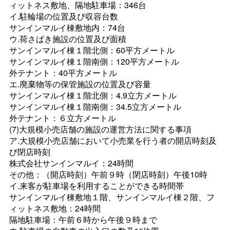
ィットネス敷地、隔地駐車場：346台
イ.駐輪場の位置及び収容台数
サンインマルイ棟敷地内：74台
ウ.荷さばき施設の位置及び面積
サンインマルイ棟１階北側：60平方メートル
サンインマルイ棟１階南側：120平方メートル
外テナント：40平方メートル
エ.廃棄物等の保管施設の位置及び容量
サンインマルイ棟１階北側：4.9立方メートル
サンインマルイ棟１階南側：34.5立方メートル
外テナント：６立方メートル
(7)大規模小売店舗の施設の運営方法に関する事項
ア.大規模小売店舗において小売業を行う者の開店時刻及
び閉店時刻
株式会社サンインマルイ：24時間
その他：（開店時刻）午前９時（閉店時刻）午後10時
イ.来客が駐車場を利用することができる時間帯
サンインマルイ棟敷地１階、サンインマルイ棟２階、フ
ィットネス敷地：24時間
隔地駐車場：午前６時から午後９時まで