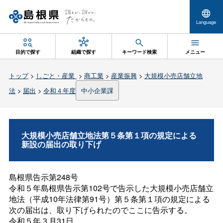
Language
目的で探す
組織で探す
キーワード検索
メニュー
トップ
>
しごと・産業
>
商工業
>
産業振興
>
大規模小売店舗立地
法
>
届出
>
令和４年度
中小企業課
大規模小売店舗立地法第５条第１項の規定による
新設の届出の取り下げ
島根県告示第248号
令和５年島根県告示第102号で告示した大規模小売店舗立
地法（平成10年法律第91号）第５条第１項の規定による
次の届出は、取り下げられたのでここに告示する。
令和５年３月31日