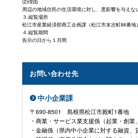
(2)理由
周辺の地域住民の生活環境に対し、悪影響を与えな
３.縦覧場所
松江市産業経済部商工企画課（松江市末次町86番地
４.縦覧期間
告示の日から１月間
お問い合わせ先
中小企業課
〒690-8501 島根県松江市殿町1番地
・商業・サービス業支援係（起業・創業、大
・金融係（県内中小企業に対する融資、貸金業