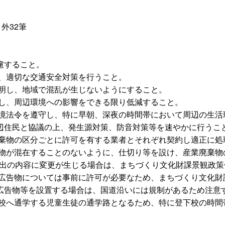
外32筆
慮すること。
え、適切な交通安全対策を行うこと。
説明し、地域で混乱が生じないようにすること。
施し、周辺環境への影響をできる限り低減すること。
環境法令を遵守し、特に早朝、深夜の時間帯において周辺の生活
辺住民と協議の上、発生源対策、防音対策等を速やかに行うこ
廃棄物の区分ごとに許可を有する業者とそれぞれ契約し適正に処
棄物が混在することのないように、仕切り等を設け、産業廃棄物
届出の内容に変更が生じる場合は、まちづくり文化財課景観政
外広告物については事前に許可が必要なため、まちづくり文化財
広告物等を設置する場合は、国道沿いには規制があるため注意
学校へ通学する児童生徒の通学路となるため、特に登下校の時間