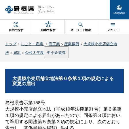
Language
目的で探す
組織で探す
キーワード検索
メニュー
トップ
>
しごと・産業
>
商工業
>
産業振興
>
大規模小売店舗立地
法
>
届出
>
令和３年度
中小企業課
大規模小売店舗立地法第６条第１項の規定による
変更の届出
島根県告示第158号
大規模小売店舗立地法（平成10年法律第91号）第６条第
１項の規定による届出があったので、同条第３項におい
て準用する同法第５条第３項の規定により、次のとおり
告示し、関係書類を縦覧に供する。