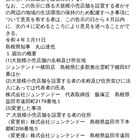
なお、この告示に係る大規模小売店舗を設置する者がそ
の周辺の地域の生活環境の保持のため配慮すべき事項に
ついて意見を有する者は、この告示の日から４月以内
に、次の４に定めるところにより意見を述べることがで
きる。
令和４年３月11日
島根県知
事
丸山達也
１.届出の概要
(1)大規模小売店舗の名称及び所在地
ジュンテンドー横田
店
島根県仁多郡奥出雲町下横田57
番ほか
(2)大規模小売店舗を設置する者の名称及び住所並びに法
人にあっては代表者の氏名
株式会社ジュンテンド
ー
代表取締
役
飯塚
正
島根県
益田市遠田町2179番地１
(3)変更した事項
ア.大規模小売店舗を設置する者の住所
（変更前）株式会社ジュンテンド
ー
島根県益田市下本
郷町206番地５
（変更後）株式会社ジュンテンド
ー
島根県益田市遠田