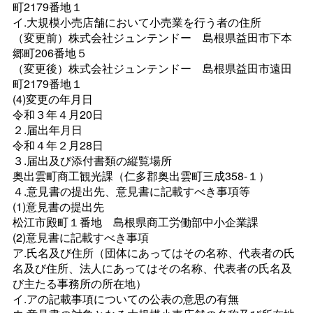
町2179番地１
イ.大規模小売店舗において小売業を行う者の住所
（変更前）株式会社ジュンテンド
ー
島根県益田市下本
郷町206番地５
（変更後）株式会社ジュンテンド
ー
島根県益田市遠田
町2179番地１
(4)変更の年月日
令和３年４月20日
２.届出年月日
令和４年２月28日
３.届出及び添付書類の縦覧場所
奥出雲町商工観光課（仁多郡奥出雲町三成358-１）
４.意見書の提出先、意見書に記載すべき事項等
(1)意見書の提出先
松江市殿町１番
地
島根県商工労働部中小企業課
(2)意見書に記載すべき事項
ア.氏名及び住所（団体にあってはその名称、代表者の氏
名及び住所、法人にあってはその名称、代表者の氏名及
び主たる事務所の所在地）
イ.アの記載事項についての公表の意思の有無