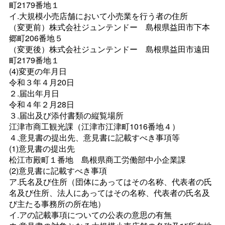
町2179番地１
イ.大規模小売店舗において小売業を行う者の住所
（変更前）株式会社ジュンテンド
ー
島根県益田市下本
郷町206番地５
（変更後）株式会社ジュンテンド
ー
島根県益田市遠田
町2179番地１
(4)変更の年月日
令和３年４月20日
２.届出年月日
令和４年２月28日
３.届出及び添付書類の縦覧場所
江津市商工観光課（江津市江津町1016番地４）
４.意見書の提出先、意見書に記載すべき事項等
(1)意見書の提出先
松江市殿町１番
地
島根県商工労働部中小企業課
(2)意見書に記載すべき事項
ア.氏名及び住所（団体にあってはその名称、代表者の氏
名及び住所、法人にあってはその名称、代表者の氏名及
び主たる事務所の所在地）
イ.アの記載事項についての公表の意思の有無