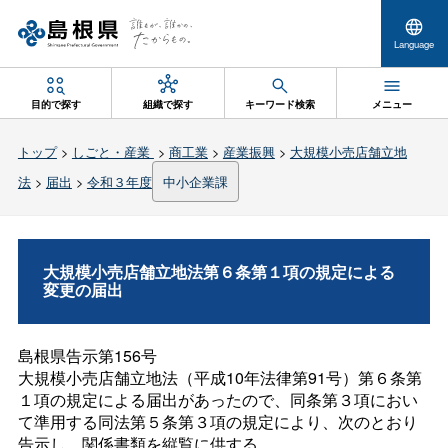
Language
目的で探す
組織で探す
キーワード検索
メニュー
トップ
>
しごと・産業
>
商工業
>
産業振興
>
大規模小売店舗立地
法
>
届出
>
令和３年度
中小企業課
大規模小売店舗立地法第６条第１項の規定による
変更の届出
島根県告示第156号
大規模小売店舗立地法（平成10年法律第91号）第６条第
１項の規定による届出があったので、同条第３項におい
て準用する同法第５条第３項の規定により、次のとおり
告示し、関係書類を縦覧に供する。