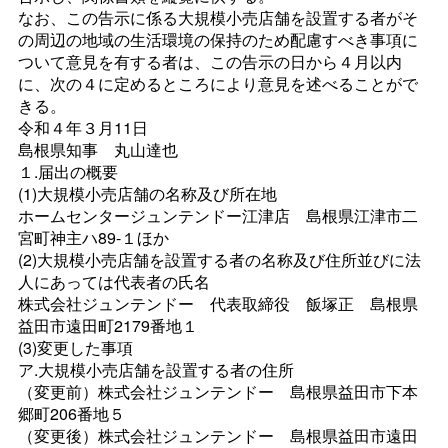
なお、この告示に係る大規模小売店舗を設置する者がそ
の周辺の地域の生活環境の保持のため配慮すべき事項に
ついて意見を有する者は、この告示の日から４月以内
に、次の４に定めるところにより意見を述べることがで
きる。
令和４年３月11日
島根県知
事
丸山達也
１.届出の概要
(1)大規模小売店舗の名称及び所在地
ホームセンタージュンテンドー江津
店
島根県江津市二
宮町神主ハ89-１ほか
(2)大規模小売店舗を設置する者の名称及び住所並びに法
人にあっては代表者の氏名
株式会社ジュンテンド
ー
代表取締
役
飯塚
正
島根県
益田市遠田町2179番地１
(3)変更した事項
ア.大規模小売店舗を設置する者の住所
（変更前）株式会社ジュンテンド
ー
島根県益田市下本
郷町206番地５
（変更後）株式会社ジュンテンド
ー
島根県益田市遠田