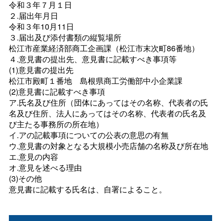
令和３年７月１日
２.届出年月日
令和３年10月11日
３.届出及び添付書類の縦覧場所
松江市産業経済部商工企画課（松江市末次町86番地）
４.意見書の提出先、意見書に記載すべき事項等
(1)意見書の提出先
松江市殿町１番
地
島根県商工労働部中小企業課
(2)意見書に記載すべき事項
ア.氏名及び住所（団体にあってはその名称、代表者の氏
名及び住所、法人にあってはその名称、代表者の氏名及
び主たる事務所の所在地）
イ.アの記載事項についての公表の意思の有無
ウ.意見書の対象となる大規模小売店舗の名称及び所在地
エ.意見の内容
オ.意見を述べる理由
(3)その他
意見書に記載する氏名は、自署によること。