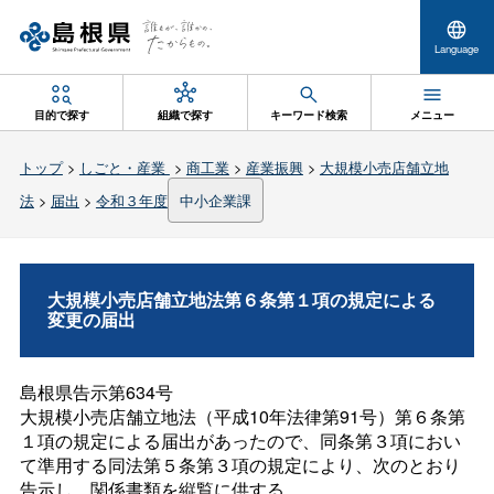
Language
目的で探す
組織で探す
キーワード検索
メニュー
トップ
>
しごと・産業
>
商工業
>
産業振興
>
大規模小売店舗立地
法
>
届出
>
令和３年度
中小企業課
大規模小売店舗立地法第６条第１項の規定による
変更の届出
島根県告示第634号
大規模小売店舗立地法（平成10年法律第91号）第６条第
１項の規定による届出があったので、同条第３項におい
て準用する同法第５条第３項の規定により、次のとおり
告示し、関係書類を縦覧に供する。