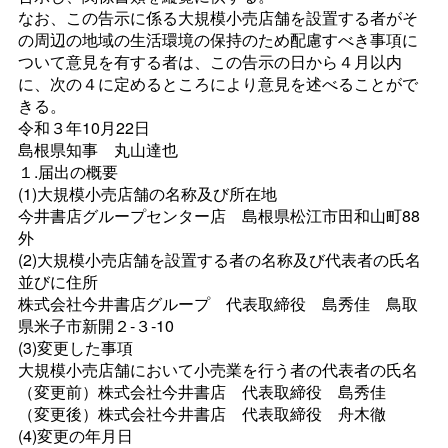
なお、この告示に係る大規模小売店舗を設置する者がそ
の周辺の地域の生活環境の保持のため配慮すべき事項に
ついて意見を有する者は、この告示の日から４月以内
に、次の４に定めるところにより意見を述べることがで
きる。
令和３年10月22日
島根県知
事
丸山達也
１.届出の概要
(1)大規模小売店舗の名称及び所在地
今井書店グループセンター
店
島根県松江市田和山町88
外
(2)大規模小売店舗を設置する者の名称及び代表者の氏名
並びに住所
株式会社今井書店グルー
プ
代表取締
役
島秀
佳
鳥取
県米子市新開２‐３‐10
(3)変更した事項
大規模小売店舗において小売業を行う者の代表者の氏名
（変更前）株式会社今井書
店
代表取締
役
島秀佳
（変更後）株式会社今井書
店
代表取締
役
舟木徹
(4)変更の年月日