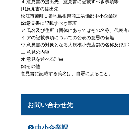
４.意見書の提出先、意見書に記載すべき事項等
(1)意見書の提出先
松江市殿町１番地島根県商工労働部中小企業課
(2)意見書に記載すべき事項
ア.氏名及び住所（団体にあってはその名称、代表
イ.アの記載事項についての公表の意思の有無
ウ.意見書の対象となる大規模小売店舗の名称及び所
エ.意見の内容
オ.意見を述べる理由
(3)その他
意見書に記載する氏名は、自署によること。
お問い合わせ先
中小企業課