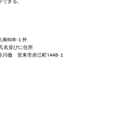
ができる。
南608-１外
の氏名並びに住所
谷川
徹
安来市赤江町1448-１