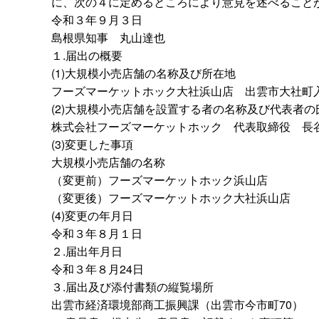
に、次の４に定めるところにより意見を述べること
令和３年９月３日
島根県知
事
丸山達也
１.届出の概要
(1)大規模小売店舗の名称及び所在地
フーズマーケットホック大社浜山
店
出雲市大社町入
(2)大規模小売店舗を設置する者の名称及び代表者
株式会社フーズマーケットホッ
ク
代表取締
役
長
(3)変更した事項
大規模小売店舗の名称
（変更前）フーズマーケットホック浜山店
（変更後）フーズマーケットホック大社浜山店
(4)変更の年月日
令和３年８月１日
２.届出年月日
令和３年８月24日
３.届出及び添付書類の縦覧場所
出雲市経済環境部商工振興課（出雲市今市町70）