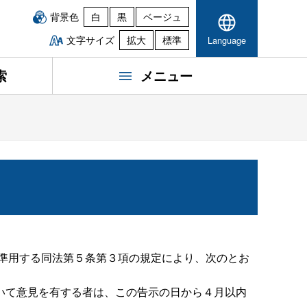
背景色
白
黒
ベージュ
文字サイズ
拡大
標準
Language
索
メニュー
て準用する同法第５条第３項の規定により、次のとお
いて意見を有する者は、この告示の日から４月以内