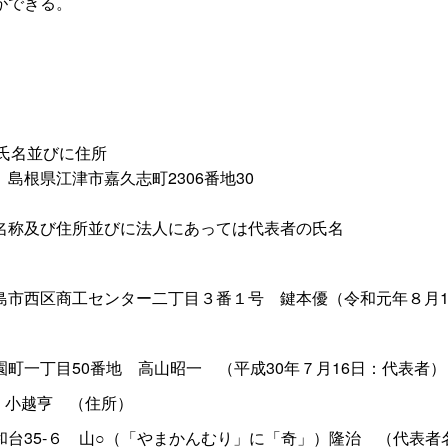
ができる。
の氏名並びに住所
智
島根県江津市嘉久志町2306番地30
名称及び住所並びに法人にあっては代表者の氏名
島市西区商工センター二丁目３番１
号
鍵本優（令和元年８月1
町一丁目50番
地
高山昭
一
（平成30年７月16日：代表者）
9
小越
亨
（住所）
台35‐
６
山○（「やまかんむり」に「奇」）隆
治
（代表者