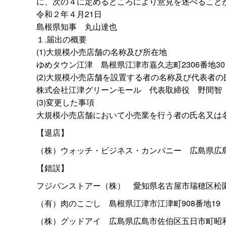
に、次の４に定めるところにより意見を述べること
令和２年４月21日
島根県知
事
丸山達也
１.届出の概要
(1)大規模小売店舗の名称及び所在地
ゆめタウン江
津
島根県江津市嘉久志町2306番地30
(2)大規模小売店舗を設置する者の名称及び代表者
株式会社江津グリーンモー
ル
代表取締
役
野間
(3)変更した事項
大規模小売店舗において小売業を行う者の氏名又は
【退店】
（株）ウォッチ・ビジネス・カンパニ
ー
広島県広
【錯誤】
フジパンストアー（株
）
愛知県名古屋市瑞穂区松園
（有）肉のこご
し
島根県江津市江津町908番地1
（株）グッドア
イ
広島県広島市佐伯区五日市町昭和