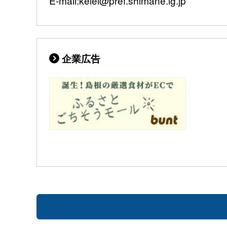
E-mail:keiei@pref.shimane.lg.jp
企業広告