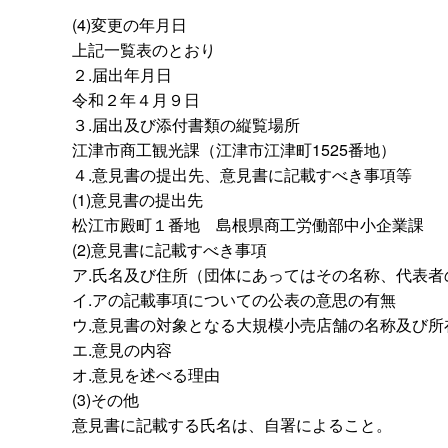
(4)変更の年月日
上記一覧表のとおり
２.届出年月日
令和２年４月９日
３.届出及び添付書類の縦覧場所
江津市商工観光課（江津市江津町1525番地）
４.意見書の提出先、意見書に記載すべき事項等
(1)意見書の提出先
松江市殿町１番
地
島根県商工労働部中小企業課
(2)意見書に記載すべき事項
ア.氏名及び住所（団体にあってはその名称、代表
イ.アの記載事項についての公表の意思の有無
ウ.意見書の対象となる大規模小売店舗の名称及び所
エ.意見の内容
オ.意見を述べる理由
(3)その他
意見書に記載する氏名は、自署によること。