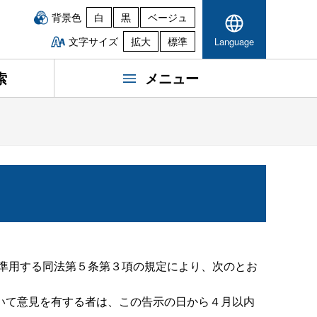
背景色
白
黒
ベージュ
文字サイズ
拡大
標準
Language
索
メニュー
て準用する同法第５条第３項の規定により、次のとお
いて意見を有する者は、この告示の日から４月以内