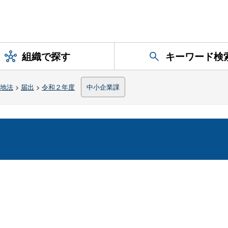
組織で探す
キーワード検
地法
>
届出
>
令和２年度
中小企業課