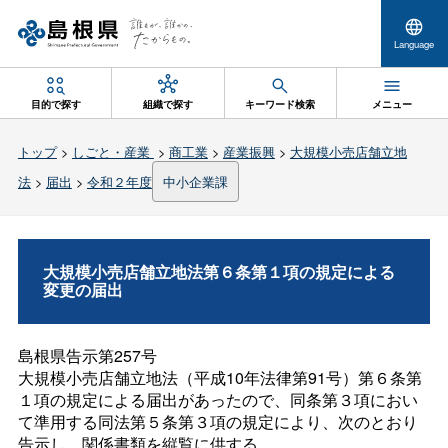
Language
目的で探す
組織で探す
キーワード検索
メニュー
トップ
>
しごと・産業
>
商工業
>
産業振興
>
大規模小売店舗立地
法
>
届出
>
令和２年度
中小企業課
大規模小売店舗立地法第６条第１項の規定による
変更の届出
島根県告示第257号
大規模小売店舗立地法（平成10年法律第91号）第６条第
１項の規定による届出があったので、同条第３項におい
て準用する同法第５条第３項の規定により、次のとおり
告示し、関係書類を縦覧に供する。