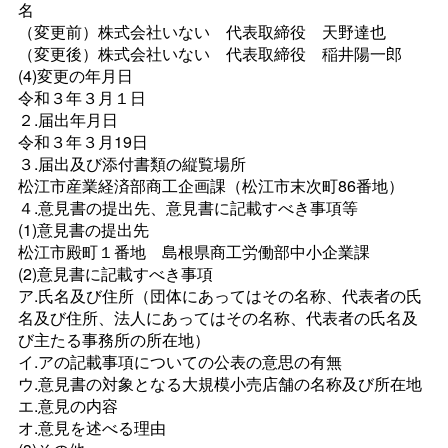
名
（変更前）株式会社いな
い
代表取締
役
天野達也
（変更後）株式会社いな
い
代表取締
役
稲井陽一郎
(4)変更の年月日
令和３年３月１日
２.届出年月日
令和３年３月19日
３.届出及び添付書類の縦覧場所
松江市産業経済部商工企画課（松江市末次町86番地）
４.意見書の提出先、意見書に記載すべき事項等
(1)意見書の提出先
松江市殿町１番
地
島根県商工労働部中小企業課
(2)意見書に記載すべき事項
ア.氏名及び住所（団体にあってはその名称、代表者の氏
名及び住所、法人にあってはその名称、代表者の氏名及
び主たる事務所の所在地）
イ.アの記載事項についての公表の意思の有無
ウ.意見書の対象となる大規模小売店舗の名称及び所在地
エ.意見の内容
オ.意見を述べる理由