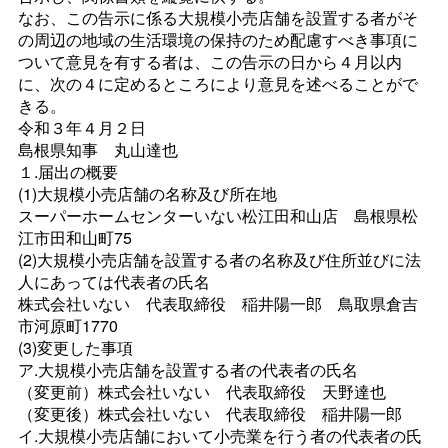
なお、この告示に係る大規模小売店舗を設置する者がそ
の周辺の地域の生活環境の保持のため配慮すべき事項に
ついて意見を有する者は、この告示の日から４月以内
に、次の４に定めるところにより意見を述べることがで
きる。
令和３年４月２日
島根県知
事
丸山達也
１.届出の概要
(1)大規模小売店舗の名称及び所在地
スーパーホームセンターいない松江田和山
店
島根県松
江市田和山町75
(2)大規模小売店舗を設置する者の名称及び住所並びに法
人にあっては代表者の氏名
株式会社いな
い
代表取締
役
稲井陽一
郎
鳥取県倉吉
市河原町1770
(3)変更した事項
ア.大規模小売店舗を設置する者の代表者の氏名
（変更前）株式会社いな
い
代表取締
役
天野達也
（変更後）株式会社いな
い
代表取締
役
稲井陽一郎
イ.大規模小売店舗において小売業を行う者の代表者の氏