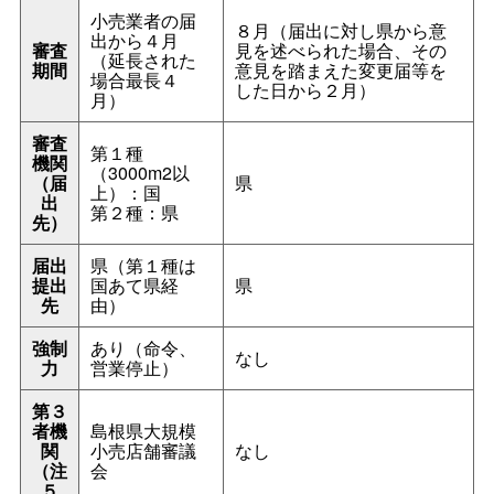
小売業者の届
８月（届出に対し県から意
出から４月
審査
見を述べられた場合、その
（延長された
期間
意見を踏まえた変更届等を
場合最長４
した日から２月）
月）
審査
第１種
機関
（3000m2以
（届
県
上）：国
出
第２種：県
先）
届出
県（第１種は
提出
国あて県経
県
先
由）
強制
あり（命令、
なし
力
営業停止）
第３
者機
島根県大規模
関
小売店舗審議
なし
（注
会
５