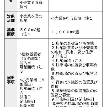
者
小売業者５条
届出
対象
小売業を営む
小売業を行う店舗（注１
店舗
店舗
基準
５００m2超
１，０００m2超
面積
（注２
１.店舗の名称及び所在地
２.店舗設置者及び小売業者
の名称（氏名）及び住所
○建物設置者
３.開店日
（３条届出）
４.店舗面積（注３
開店日
５.駐車場の位置及び収容台
店舗面積（注
数
３
６.駐輪場の位置及び収容台
届出
数
○小売業者（５
事項
７.荷さばき施設の位置及び
条届出）
面積
店舗面積（注
８.廃棄物等の保管施設の位
３
置及び容量
開店日
９.開店時刻及び閉店時刻
閉店時刻
10.来客の駐車場の利用時間
休業日数