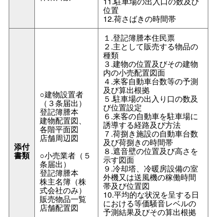
11.駐車場の出入口の数及び
位置
12.荷さばきの時間帯
１.登記簿謄本住民票
２.主として販売する物品の
種類
３.建物の位置及びその建物
内の小売配置図面
４.来客自動車台数等の予測
及び算出根拠
○建物設置者
５.駐車場の出入り口の数及
（３条届出）
び位置設定
登記簿謄本
６.来客の自動車を駐車場に
建物配置図、
誘導する経路及び方法
各階平面図
７.荷捌き施設の自動車台数
店舗周辺図
及び荷捌きの時間帯
添付
８.遮音壁の位置及び高さを
書類
○小売業者（５
示す図面
条届出）
９.冷却塔、冷暖房設備の室
登記簿謄本
外機又は送風機の稼働時間
株主名簿（株
帯及び位置図
式会社のみ）
10.平均的な状況を呈する日
販売物品一覧
における等価騒音レベルの
店舗配置図
予測結果及びその算出根拠