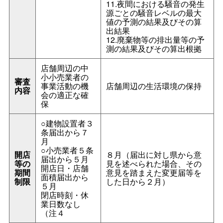
11.夜間における騒音の発生
源ごとの騒音レベルの最大
値の予測の結果及びその算
出結果
12.廃棄物等の排出量等の予
測の結果及びその算出根拠
店舗周辺の中
小小売業者の
審査
事業活動の機
店舗周辺の生活環境の保持
内容
会の適正な確
保
○建物設置者３
条届出から７
月
○小売業者５条
開店
８月（届出に対し県から意
届出から５月
等の
見を述べられた場合、その
開店日・店舗
期間
意見を踏まえた変更届等を
面積届出から
制限
した日から２月）
５月
閉店時刻・休
業日数なし
（注４