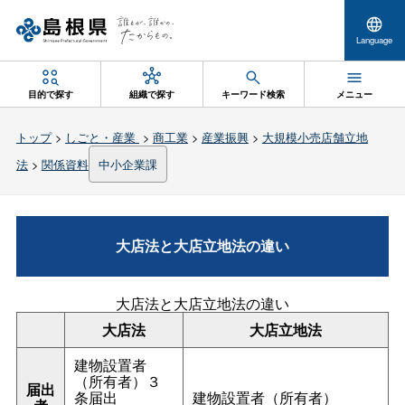
Language
目的で探す
組織で探す
キーワード検索
メニュー
トップ
>
しごと・産業
>
商工業
>
産業振興
>
大規模小売店舗立地
法
>
関係資料
中小企業課
大店法と大店立地法の違い
大店法と大店立地法の違い
大店法
大店立地法
建物設置者
（所有者）３
届出
条届出
建物設置者（所有者）