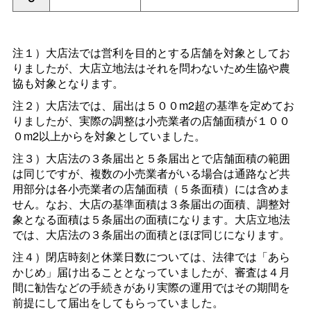
注１）大店法では営利を目的とする店舗を対象としてお
りましたが、大店立地法はそれを問わないため生協や農
協も対象となります。
注２）大店法では、届出は５００m2超の基準を定めてお
りましたが、実際の調整は小売業者の店舗面積が１００
０m2以上からを対象としていました。
注３）大店法の３条届出と５条届出とで店舗面積の範囲
は同じですが、複数の小売業者がいる場合は通路など共
用部分は各小売業者の店舗面積（５条面積）には含めま
せん。なお、大店の基準面積は３条届出の面積、調整対
象となる面積は５条届出の面積になります。大店立地法
では、大店法の３条届出の面積とほぼ同じになります。
注４）閉店時刻と休業日数については、法律では「あら
かじめ」届け出ることとなっていましたが、審査は４月
間に勧告などの手続きがあり実際の運用ではその期間を
前提にして届出をしてもらっていました。