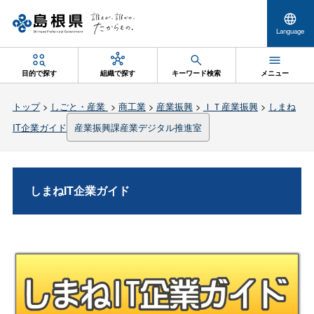
Language
目的で探す
組織で探す
キーワード検索
メニュー
トップ
>
しごと・産業
>
商工業
>
産業振興
>
ＩＴ産業振興
>
しまね
IT企業ガイド
産業振興課産業デジタル推進室
しまねIT企業ガイド