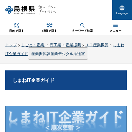
Language
目的で探す
組織で探す
キーワード検索
メニュー
トップ
>
しごと・産業
>
商工業
>
産業振興
>
ＩＴ産業振興
>
しまね
IT企業ガイド
産業振興課産業デジタル推進室
しまねIT企業ガイド