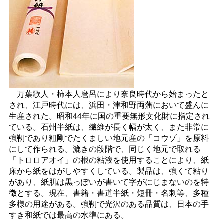
万葉歌人・柿本人麿呂により奈良時代から始まったと
され、江戸時代には、浜田・津和野両藩において盛んに
生産された。昭和44年に国の重要無形文化財に指定され
ている。石州半紙は、繊維が長く幅が太く、また非常に
強靭であり粗剛でたくましい地元産の「コウゾ」を原料
にして作られる。漉きの段階で、同じく地元で取れる
「トロロアオイ」の根の粘液を使用することにより、紙
床から紙をはがしやすくしている。製品は、強くて粘り
があり、紙肌は黒っぽいが書いて字がにじまないのを特
徴とする。現在、書籍・書道半紙・短冊・名刺等、多種
多様の用途がある。強靭で光沢のある品質は、日本の手
すき和紙では最高の水準にある。