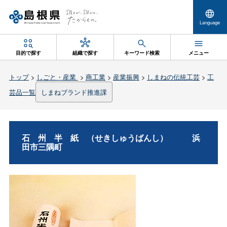
Language
目的で探す
組織で探す
キーワード検索
メニュー
トップ
>
しごと・産業
>
商工業
>
産業振興
>
しまねの伝統工芸
>
工
芸品一覧
しまねブランド推進課
石州半紙
（せきしゅうばんし
）
浜
田市三隅町