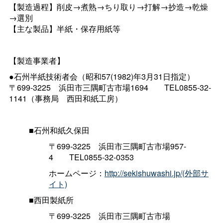
【製造過程】削皮→煮熟→ちり取り→打解→抄造→乾燥
→選別
【主な製品】半紙・保存用紙等
【製造事業者】
●石州半紙技術者会（昭和57(1982)年3月31日指定）
〒699-322
5
浜田市三隅町古市場169
4
TEL0855-32-
1141（事務
局
西田和紙工房）
■石州和紙久保田
〒699-322
5
浜田市三隅町古市場957-
4
TEL0855-32-0353
ホームページ：
http://sekishuwashi.jp/(外部サ
イト)
■西田製紙所
〒699-322
5
浜田市三隅町古市場