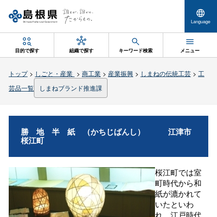
Language
目的で探す
組織で探す
キーワード検索
メニュー
トップ
>
しごと・産業
>
商工業
>
産業振興
>
しまねの伝統工芸
>
工
芸品一覧
しまねブランド推進課
勝地半紙
（かちじばんし
）
江津市
桜江町
桜江町では室
町時代から和
紙が漉かれて
いたといわ
れ、江戸時代