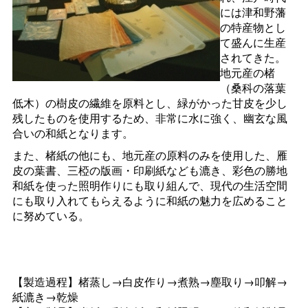
には津和野藩
の特産物とし
て盛んに生産
されてきた。
地元産の楮
（桑科の落葉
低木）の樹皮の繊維を原料とし、緑がかった甘皮を少し
残したものを使用するため、非常に水に強く、幽玄な風
合いの和紙となります。
また、楮紙の他にも、地元産の原料のみを使用した、雁
皮の葉書、三椏の版画・印刷紙なども漉き、彩色の勝地
和紙を使った照明作りにも取り組んで、現代の生活空間
にも取り入れてもらえるように和紙の魅力を広めること
に努めている。
【製造過程】楮蒸し→白皮作り→煮熟→塵取り→叩解→
紙漉き→乾燥