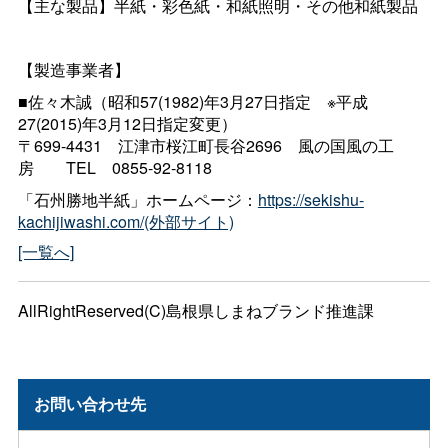
【主な製品】半紙・彩色紙・和紙照明・その他和紙製品
【製造事業者】
■佐々木誠（昭和57(1982)年3月27日指
定
※平成
27(2015)年3月12日指定変更）
〒699-443
1
江津市桜江町長谷269
6
風の国風の工
房
TE
L
0855-92-8118
「石州勝地半紙」ホームページ：
https://sekishu-
kachijiwashi.com/(外部サイト)
[一覧へ]
AllRightReserved(C)島根県しまねブランド推進課
お問い合わせ先