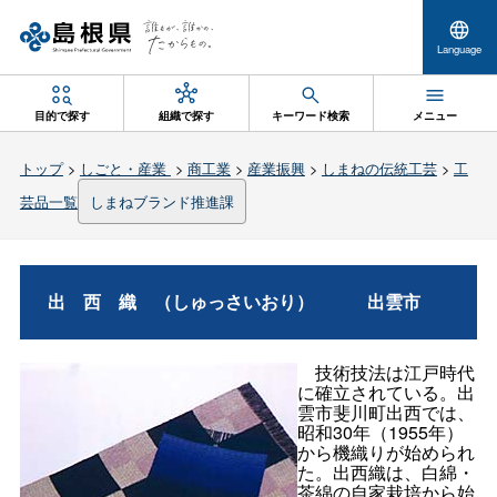
Language
目的で探す
組織で探す
キーワード検索
メニュー
トップ
>
しごと・産業
>
商工業
>
産業振興
>
しまねの伝統工芸
>
工
芸品一覧
しまねブランド推進課
出西織
（しゅっさいおり
）
出雲市
技術技法は江戸時代
に確立されている。出
雲市斐川町出西では、
昭和30年（1955年）
から機織りが始められ
た。出西織は、白綿・
茶綿の自家栽培から始