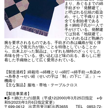
まり、糸ぐるまでの綿
手紡ぎや「発酵建て」
と呼ばれる伝統の藍染
め、そして手織りまで
全てを創始者である
多々納桂子氏が一人で
手がけている。発酵建
ては別名「地獄建て」
といわれるほど熟練の
腕を要求されるものである。手紡ぎの糸は繊維が短く弾
力にとんで復元力が強いことを特徴としていることか
ら、出来上がった製品は、いずれも独特のざっくりした
布味を持っている。使い込むほど味の出る、暮らしに密
着した手織物として広く愛用されている。
【製造過程】綿栽培→綿種とり→綿打→綿手紡→糸染め
→糸巻き→せい経（せいの字は「制」の下に「正」）→
機織り
【主な製品】服地・帯地・テーブルクロス
【製造事業者】
■多々納(たたの)朋美（平成12(2000)年3月25日指
定
※令
和5(2023)年3月6日指定変更）
〒699-061
2
出雲市斐川町出西365
5
TE
L
0853-72-