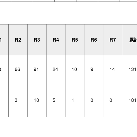
1
R2
R3
R4
R5
R6
R7
累
0
66
91
24
10
9
14
131
3
10
5
1
0
0
181