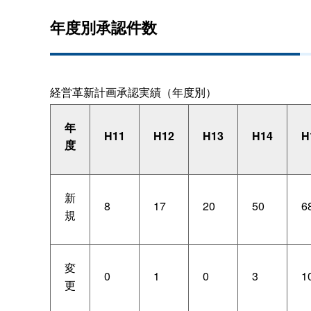
年度別承認件数
経営革新計画承認実績（年度別）
年
H11
H12
H13
H14
H
度
新
8
17
20
50
6
規
変
0
1
0
3
1
更