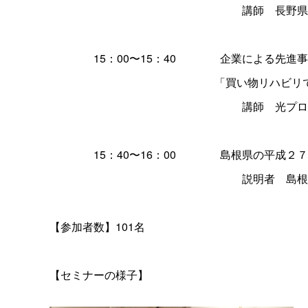
講
師
長野県
15：00〜15：4
0
企業による先進事
「買い物リハビリ
講
師
光プロ
15：40〜16：0
0
島根県の平成２７
説明
者
島根
【参加者数】101名
【セミナーの様子】