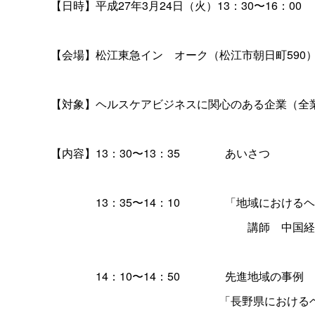
【日時】平成27年3月24日（火）13：30〜16：00
【会場】松江東急イ
ン
オーク（松江市朝日町590
【対象】ヘルスケアビジネスに関心のある企業（全
【内容】13：30〜13：3
5
あいさつ
13：35〜14：1
0
「地域におけるヘ
講
師
中国経
14：10〜14：5
0
先進地域の事例
「長野県における