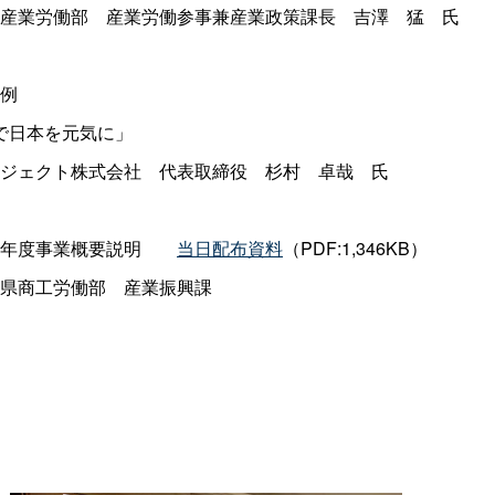
産業労働
部
産業労働参事兼産業政策課
長
吉
澤猛
氏
例
で日本を元気に」
ジェクト株式会
社
代表取締
役
杉
村
卓
哉
氏
年度事業概要説
明
当日配布資料
（PDF:1,346KB）
県商工労働
部
産業振興課