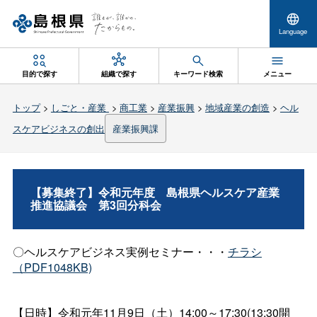
Language
目的で探す
組織で探す
キーワード検索
メニュー
トップ
>
しごと・産業
>
商工業
>
産業振興
>
地域産業の創造
>
ヘル
スケアビジネスの創出
産業振興課
【募集終了】令和元年
度
島根県ヘルスケア産業
推進協議
会
第3回分科会
〇ヘルスケアビジネス実例セミナー・・・
チラシ
（PDF1048KB)
【日時】令和元年11月9日（土）14:00～17:30(13:30開