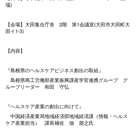
場)
【会場】大田集合庁
舎
2
階
第1会議室(大田市大田町大
田イ1-3)
【内容】
『島根県のヘルスケアビジネス創出の取組』
島根県商工労働部産業振興課産学官連携グルー
プ
グ
ループリーダ
ー
和
田
守弘
『ヘルスケア産業の創出に向けて』
中国経済産業局地域経済部地域経済課（情報・ヘルス
ケア産業担当
）
課長補
佐佃
朋之氏