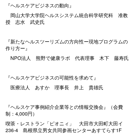
『
ヘルスケアビジネスの動向
』
岡山大学大学院ヘルスシステム統合科学研究
科
准教
授
志
水
武史氏
『
新た
なヘルスツーリズムの方向性ー現地
プログラムの
作り方ー
』
NPO法
人
熊野で健康ラ
ボ
代表理
事
木
下
藤寿氏
『ヘルスケアビジネスの可能性を求めて』
医療法
人
あす
か
理事
長
井
上
貴雄氏
『ヘルスケア事例紹介企業等との情報交換会』（会費
制：4,000円）
喫茶
・レストラン「ピオニィ
」
大田市大田町大田イ
236-
4
島根
県立男女共同参画
センターあすてらす
1F