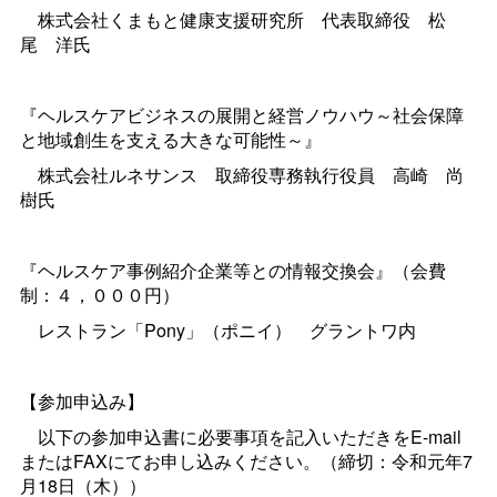
株式会社くまもと健康支援研究
所
代表取締
役
松
尾
洋氏
『ヘルスケアビジネスの展開と経営ノウハウ～社会保障
と地域創生を支える大きな可能性～』
株式会社ルネサン
ス
取締役専務執行役
員
高
崎
尚
樹氏
『ヘルスケア事例紹介企業等との情報交換会』（会費
制：４，０００円）
レストラン「Pony」（ポニイ
）
グラントワ内
【参加申込み】
以下の参加申込書に必要事項を記入いただきをE-mail
またはFAXにてお申し込みください。（締切：令和元年7
月18日（木））