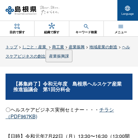
Language
目的で探す
組織で探す
キーワード検索
メニュー
トップ
>
しごと・産業
>
商工業
>
産業振興
>
地域産業の創造
>
ヘル
スケアビジネスの創出
産業振興課
【募集終了】令和元年
度
島根県ヘルスケア産業
推進協議
会
第1回分科会
〇ヘルスケアビジネス実例セミナー・・・
チラシ
（PDF967KB)
【日時】令和元年7月22日（月）13:30〜16:30（13:00開