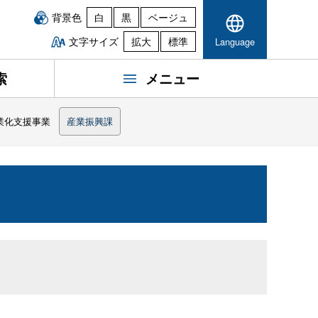
背景色
白
黒
ベージュ
文字サイズ
拡大
標準
Language
索
メニュー
業化支援事業
産業振興課